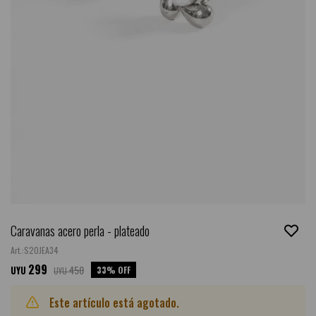
Caravanas acero perla - plateado
S20JEA34
299
450
33
UYU
UYU
Este artículo está agotado.