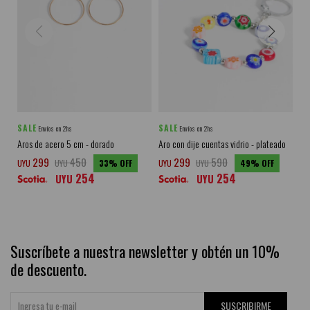
SALE
SALE
SA
Envíos en 2hs
Envíos en 2hs
Aros de acero 5 cm - dorado
Aro con dije cuentas vidrio - plateado
Set
299
450
299
590
UYU
UYU
33
UYU
UYU
49
UY
254
254
UYU
UYU
Suscríbete a nuestra newsletter y obtén un 10%
de descuento.
SUSCRIBIRME