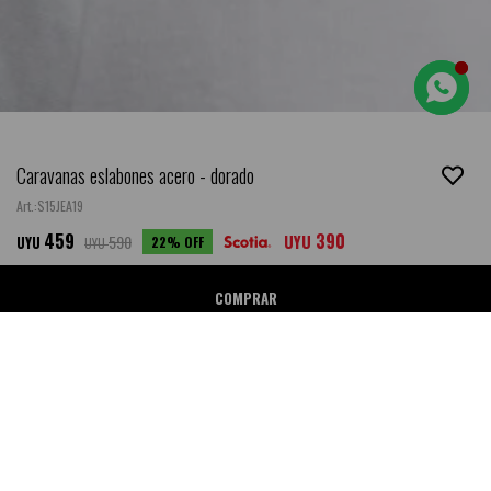
Caravanas eslabones acero - dorado
S15JEA19
459
390
590
UYU
22
UYU
UYU
COMPRAR
Ubicar en Tienda
SALE
DESCRIPCIÓN
- Composición: Acero quirúrgico hipoalergénico.