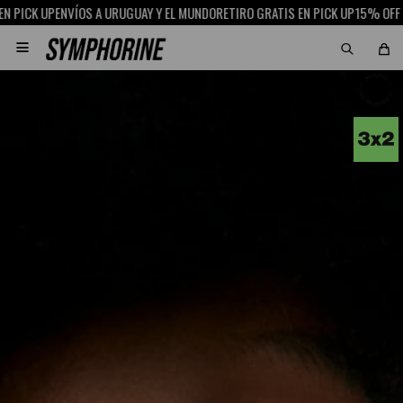
K UP
ENVÍOS A URUGUAY Y EL MUNDO
RETIRO GRATIS EN PICK UP
15% OFF CON S
