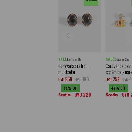
SALE
SALE
Envíos en 2hs
Envíos en 2hs
Caravanas retro -
Caravanas pez 
multicolor
cerámica - nar
259
390
259
4
UYU
UYU
UYU
UYU
33
47
220
UYU
UYU