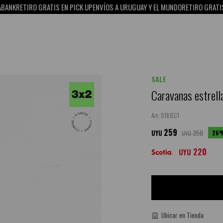
RETIRO GRATIS EN PICK UP
ENVÍOS A URUGUAY Y EL MUNDO
RETIRO GRATIS EN P
SALE
Caravanas estrell
S18JEC1
259
350
26
UYU
UYU
220
UYU
Ubicar en Tienda