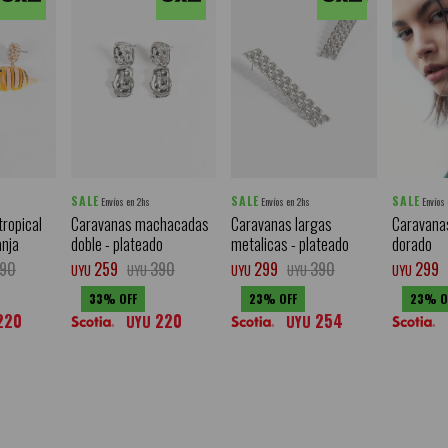
SALE
SALE
SALE
Envíos en 2hs
Envíos en 2hs
Envíos
tropical
Caravanas machacadas
Caravanas largas
Caravanas
anja
doble - plateado
metalicas - plateado
dorado
90
259
390
299
390
299
UYU
UYU
UYU
UYU
UYU
33
23
23
220
220
254
UYU
UYU