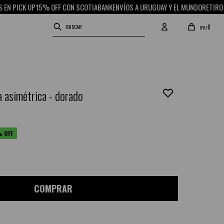
ICK UP
15% OFF CON SCOTIABANK
ENVÍOS A URUGUAY Y EL MUNDO
RETIRO GRATI
0
UYU
a asimétrica - dorado
COMPRAR