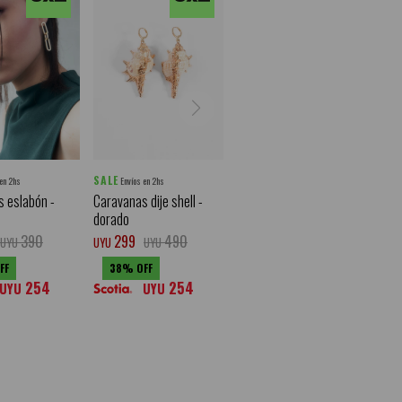
SALE
 en 2hs
Envíos en 2hs
 eslabón -
Caravanas dije shell -
dorado
390
299
490
UYU
UYU
UYU
38
254
254
UYU
UYU