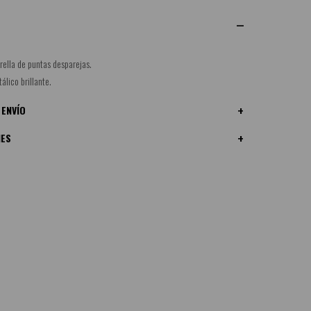
rella de puntas desparejas.
álico brillante.
 ENVÍO
NES