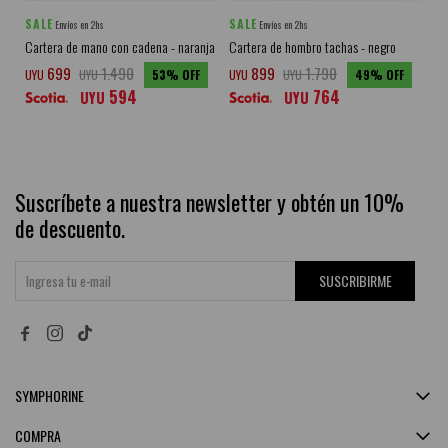
SALE
SALE
SA
Envíos en 2hs
Envíos en 2hs
Cartera de mano con cadena - naranja
Cartera de hombro tachas - negro
Ca
li
699
1.490
899
1.790
UYU
UYU
53
UYU
UYU
49
594
764
UY
UYU
UYU
Suscríbete a nuestra newsletter y obtén un 10%
de descuento.
SUSCRIBIRME


SYMPHORINE
COMPRA