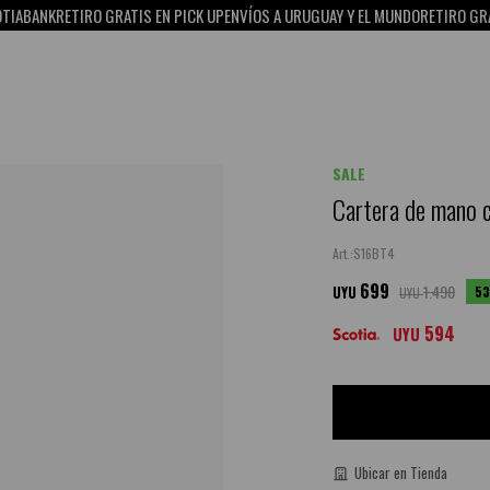
RO GRATIS EN PICK UP
ENVÍOS A URUGUAY Y EL MUNDO
RETIRO GRATIS EN PICK 
SALE
Cartera de mano c
S16BT4
699
1.490
53
UYU
UYU
594
UYU
Ubicar en Tienda