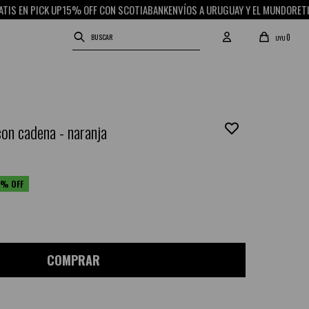
UP
15% OFF CON SCOTIABANK
ENVÍOS A URUGUAY Y EL MUNDO
RETIRO GRATIS EN
0
UYU
on cadena - naranja
COMPRAR