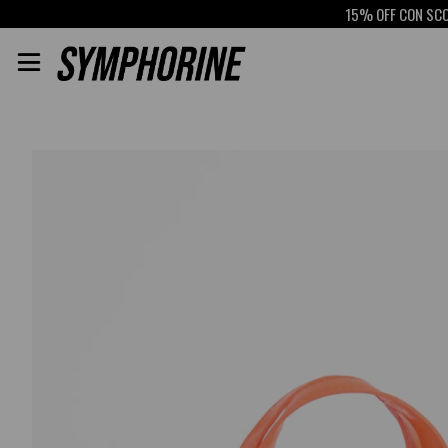
15% OFF CON SCOTIABANK
RETI
