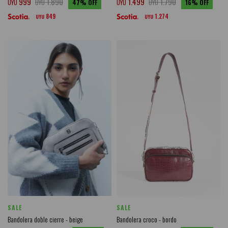
999
1.890
1.499
1.790
UYU
UYU
47
UYU
UYU
16
849
1.274
UYU
UYU
SALE
SALE
Bandolera doble cierre - beige
Bandolera croco - bordo