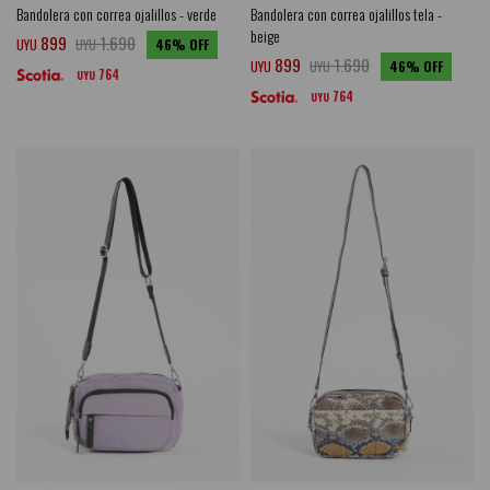
Bandolera con correa ojalillos - verde
Bandolera con correa ojalillos tela -
beige
899
1.690
UYU
UYU
46
899
1.690
UYU
UYU
46
764
UYU
764
UYU