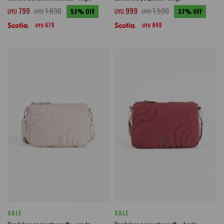
799
1.690
999
1.590
UYU
UYU
52
UYU
UYU
37
679
849
UYU
UYU
SALE
SALE