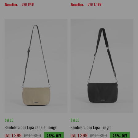
849
1.189
UYU
UYU
SALE
SALE
Bandolera con tapa de tela - beige
Bandolera con tapa - negro
1.399
1.890
1.399
1.890
UYU
UYU
25
UYU
UYU
25