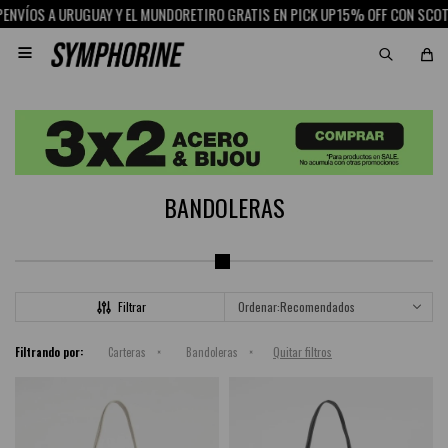
GUAY Y EL MUNDO
RETIRO GRATIS EN PICK UP
15% OFF CON SCOTIABANK
ENVÍOS

BANDOLERAS
Recomendados
Quitar filtros
Filtrando por:
Carteras
Bandoleras