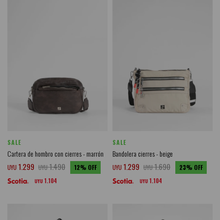
SALE
SALE
Cartera de hombro con cierres - marrón
Bandolera cierres - beige
1.299
1.490
1.299
1.690
UYU
UYU
12
UYU
UYU
23
1.104
1.104
UYU
UYU