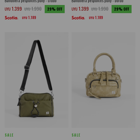
Bandolera pespuntes puffy - crudo
Bandolera pespuntes puffy - bordo
1.399
1.990
1.399
1.990
UYU
UYU
29
UYU
UYU
29
1.189
1.189
UYU
UYU
SALE
SALE