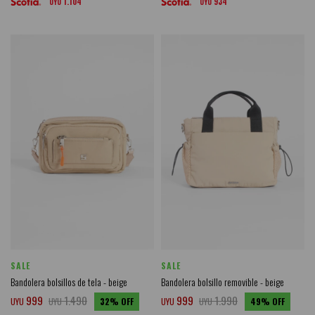
1.104
934
UYU
UYU
SALE
SALE
Bandolera bolsillos de tela - beige
Bandolera bolsillo removible - beige
999
1.490
999
1.990
UYU
UYU
32
UYU
UYU
49