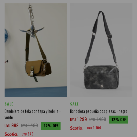
SALE
SALE
Bandolera de tela con tapa y hebilla -
Bandolera pequeña dos piezas - negro
verde
1.299
1.490
UYU
UYU
12
999
1.490
UYU
UYU
32
1.104
UYU
849
UYU