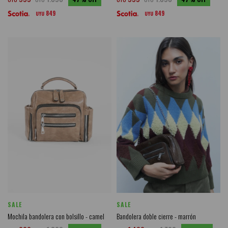
849
849
UYU
UYU
SALE
SALE
Mochila bandolera con bolsillo - camel
Bandolera doble cierre - marrón