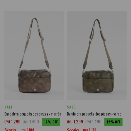
SALE
SALE
Bandolera pequeña dos piezas - marrón
Bandolera pequeña dos piezas - verde
1.299
1.490
1.299
1.490
UYU
UYU
12
UYU
UYU
12
1.104
1.104
UYU
UYU