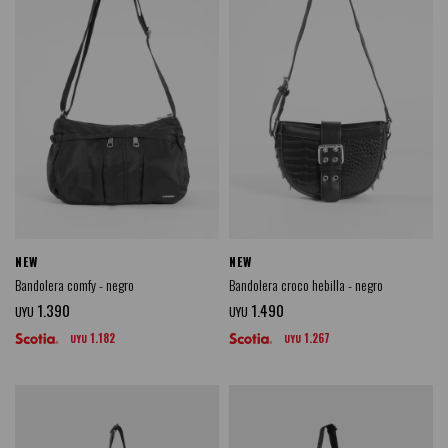
NEW
NEW
Bandolera comfy - negro
Bandolera croco hebilla - negro
1.390
1.490
UYU
UYU
1.182
1.267
UYU
UYU