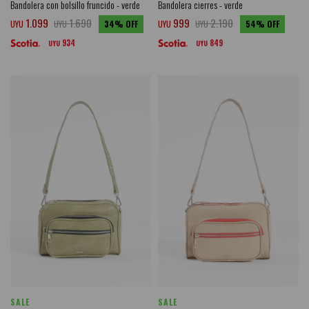
Bandolera con bolsillo fruncido - verde
Bandolera cierres - verde
1.099
1.690
999
2.190
UYU
UYU
34
UYU
UYU
54
934
849
UYU
UYU
SALE
SALE