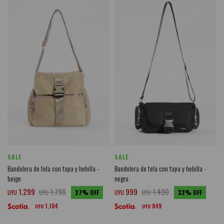
SALE
SALE
Bandolera de tela con tapa y hebilla -
Bandolera de tela con tapa y hebilla -
beige
negro
1.299
1.790
999
1.490
UYU
UYU
27
UYU
UYU
32
1.104
849
UYU
UYU