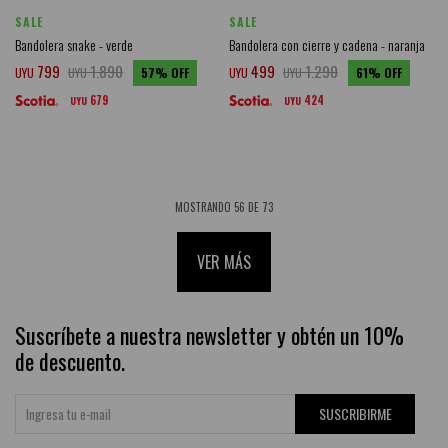
SALE
SALE
Bandolera snake - verde
Bandolera con cierre y cadena - naranja
799
1.890
499
1.290
UYU
UYU
57
UYU
UYU
61
679
424
UYU
UYU
MOSTRANDO
56
DE
73
VER MÁS
Suscríbete a nuestra newsletter y obtén un 10%
de descuento.
SUSCRIBIRME