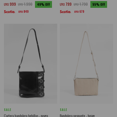
999
1.990
799
1.790
UYU
UYU
49
UYU
UYU
55
849
679
UYU
UYU
SALE
SALE
Cartera bandolera hebillas - negro
Bandolera pespunte - beige