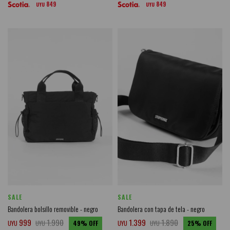
849
849
UYU
UYU
SALE
SALE
Bandolera bolsillo removible - negro
Bandolera con tapa de tela - negro
999
1.990
1.399
1.890
UYU
UYU
49
UYU
UYU
25