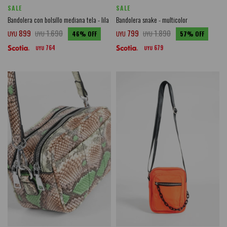
SALE
SALE
Bandolera con bolsillo mediana tela - lila
Bandolera snake - multicolor
899
1.690
799
1.890
UYU
UYU
46
UYU
UYU
57
764
679
UYU
UYU