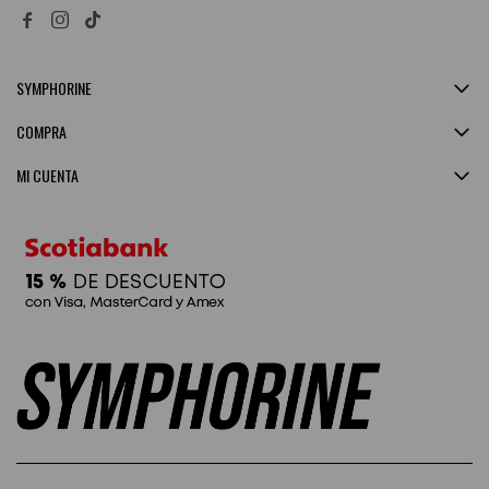


SYMPHORINE
COMPRA
MI CUENTA