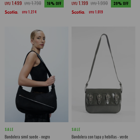
1.499
1.790
1.199
1.990
UYU
UYU
16
UYU
UYU
39
1.274
1.019
UYU
UYU
SALE
SALE
Bandolera simil suede - negro
Bandolera con tapa y hebillas - verde