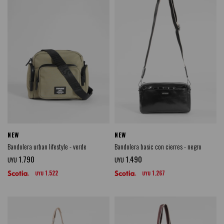
NEW
NEW
Bandolera urban lifestyle - verde
Bandolera basic con cierres - negro
1.790
1.490
UYU
UYU
1.522
1.267
UYU
UYU