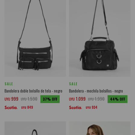
SALE
SALE
Bandolera doble bolsillo de tela - negro
Bandolera - mochila bolsillos - negro
999
1.590
1.099
1.990
UYU
UYU
37
UYU
UYU
44
849
934
UYU
UYU