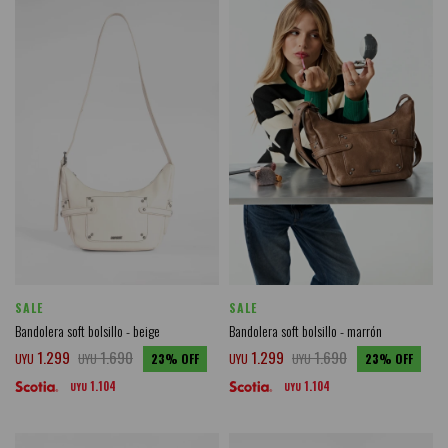
SALE
SALE
Bandolera soft bolsillo - beige
Bandolera soft bolsillo - marrón
1.299
1.690
1.299
1.690
UYU
UYU
23
UYU
UYU
23
1.104
1.104
UYU
UYU