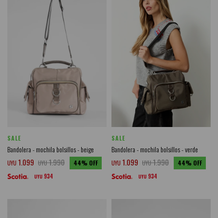
SALE
SALE
Bandolera - mochila bolsillos - beige
Bandolera - mochila bolsillos - verde
1.099
1.990
1.099
1.990
UYU
UYU
44
UYU
UYU
44
934
934
UYU
UYU