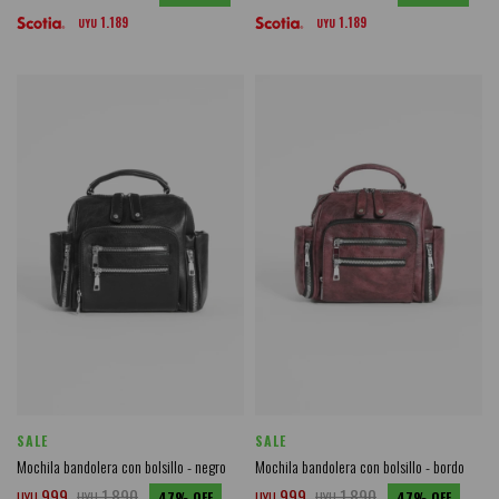
1.189
1.189
UYU
UYU
SALE
SALE
Mochila bandolera con bolsillo - negro
Mochila bandolera con bolsillo - bordo
999
1.890
999
1.890
UYU
UYU
47
UYU
UYU
47