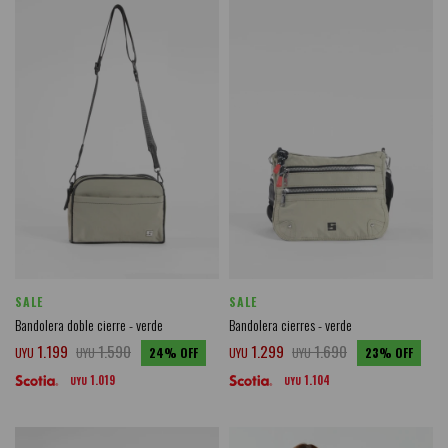
SALE
SALE
Bandolera doble cierre - verde
Bandolera cierres - verde
1.199
1.590
1.299
1.690
UYU
UYU
24
UYU
UYU
23
1.019
1.104
UYU
UYU