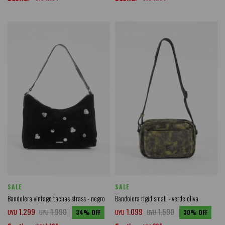
SALE
SALE
Bandolera vintage tachas strass - negro
Bandolera rigid small - verde oliva
1.299
1.990
1.099
1.590
UYU
UYU
34
UYU
UYU
30