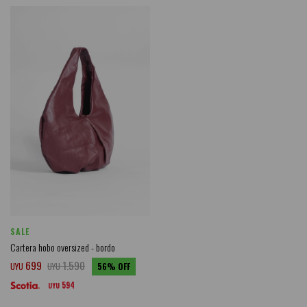
SALE
Cartera hobo oversized - bordo
699
1.590
UYU
UYU
56
594
UYU