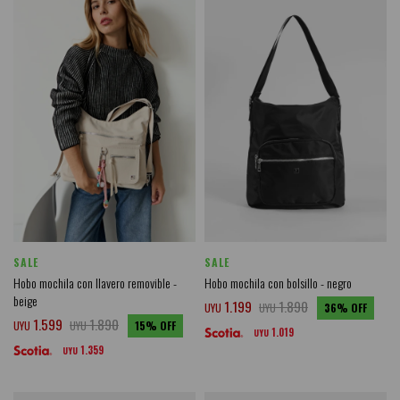
SALE
SALE
Hobo mochila con llavero removible -
Hobo mochila con bolsillo - negro
beige
1.199
1.890
UYU
UYU
36
1.599
1.890
UYU
UYU
15
1.019
UYU
1.359
UYU