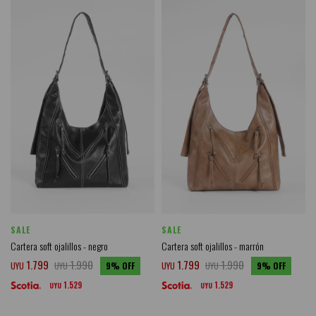
SALE
SALE
Cartera soft ojalillos - negro
Cartera soft ojalillos - marrón
1.799
1.990
1.799
1.990
UYU
UYU
9
UYU
UYU
9
1.529
1.529
UYU
UYU