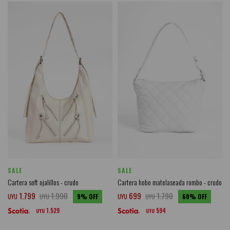
SALE
SALE
Cartera soft ojalillos - crudo
Cartera hobo matelaseada rombo - crudo
1.799
1.990
699
1.790
UYU
UYU
9
UYU
UYU
60
1.529
594
UYU
UYU