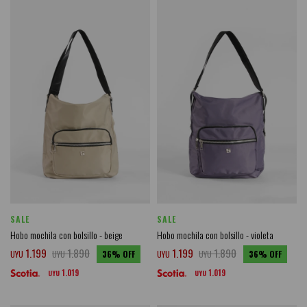
SALE
SALE
Hobo mochila con bolsillo - beige
Hobo mochila con bolsillo - violeta
1.199
1.890
1.199
1.890
UYU
UYU
36
UYU
UYU
36
1.019
1.019
UYU
UYU