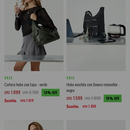
SALE
SALE
Cartera hobo con tapa - verde
Hobo mochila con llavero removible -
negro
1.899
2.190
UYU
UYU
13
1.599
1.890
UYU
UYU
15
1.614
UYU
1.359
UYU