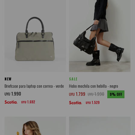
NEW
SALE
Briefcase para laptop con correa - verde
Hobo mochila con hebilla - negro
1.990
1.799
1.990
UYU
UYU
UYU
9
1.692
UYU
1.529
UYU