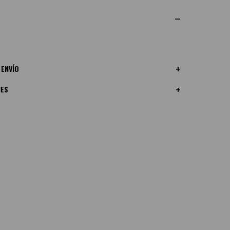
 ENVÍO
NES