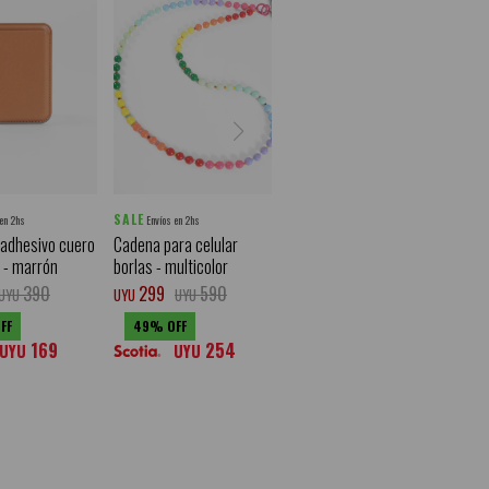
SALE
 en 2hs
Envíos en 2hs
 adhesivo cuero
Cadena para celular
 - marrón
borlas - multicolor
390
299
590
UYU
UYU
UYU
49
169
254
UYU
UYU