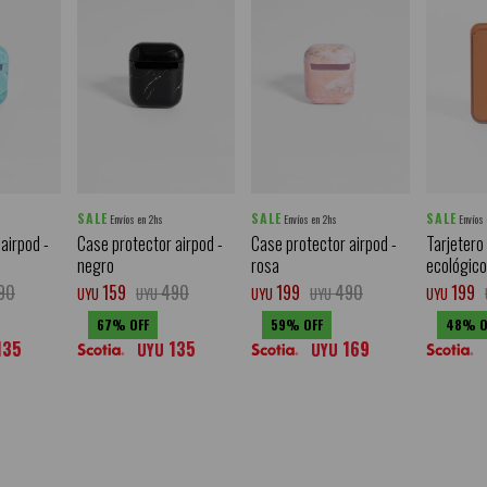
SALE
SALE
SALE
Envíos en 2hs
Envíos en 2hs
Envíos
airpod -
Case protector airpod -
Case protector airpod -
Tarjetero
negro
rosa
ecológico
90
159
490
199
490
199
UYU
UYU
UYU
UYU
UYU
67
59
48
135
135
169
UYU
UYU