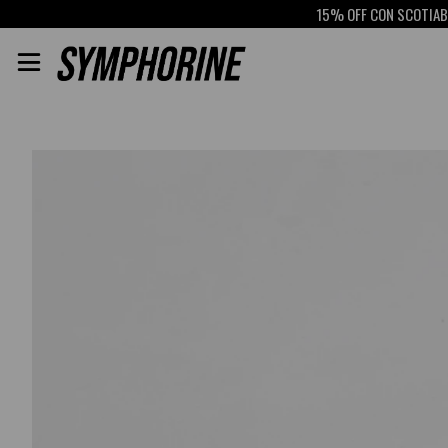
15% OFF CON SCOTIABANK
R
