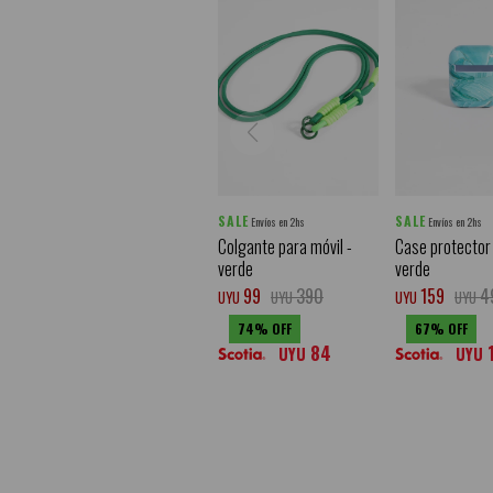
SALE
SALE
Envíos en 2hs
Envíos en 2hs
Colgante para móvil -
Case protector 
verde
verde
99
390
159
4
UYU
UYU
UYU
UYU
74
67
84
UYU
UYU