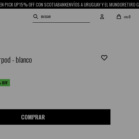
CK UP
15% OFF CON SCOTIABANK
ENVÍOS A URUGUAY Y EL MUNDO
RETIRO GRATIS
0
UYU
rpod - blanco
COMPRAR