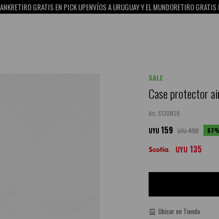
ETIRO GRATIS EN PICK UP
ENVÍOS A URUGUAY Y EL MUNDO
RETIRO GRATIS EN PI
SALE
Case protector ai
S13OM28
159
490
67
UYU
UYU
135
UYU
Ubicar en Tienda