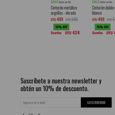
SALE
SALE
Envíos en 2hs
Envíos en 2hs
Cinturón metálico
Cinturón doble o
argollas - dorado
blanco
499
590
499
5
UYU
UYU
UYU
UYU
15
15
424
UYU
UYU
Suscríbete a nuestra newsletter y
obtén un 10% de descuento.
SUSCRIBIRME