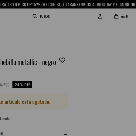
IS EN PICK UP
15% OFF CON SCOTIABANK
ENVÍOS A URUGUAY Y EL MUNDO
RETIR
0
UYU
hebilla metallic - negro
790
24
YU
te artículo está agotado.
 Tienda
ÓN