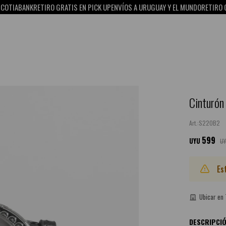
TIABANK
RETIRO GRATIS EN PICK UP
ENVÍOS A URUGUAY Y EL MUNDO
RETIRO GRAT
Cinturón 
S22OB2
599
UYU
U
Es
Ubicar en
DESCRIPCI