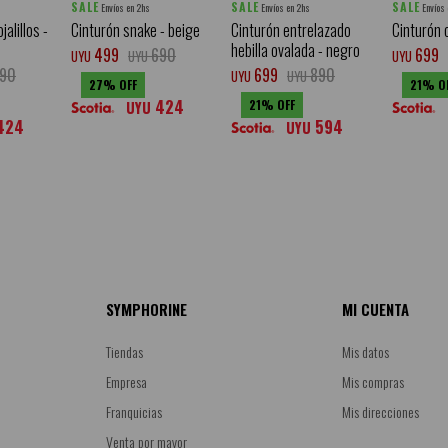
SALE
SALE
SALE
Envíos en 2hs
Envíos en 2hs
Envíos
jalillos -
Cinturón snake - beige
Cinturón entrelazado
Cinturón o
hebilla ovalada - negro
499
690
699
UYU
UYU
UYU
90
699
890
UYU
UYU
27
21
424
21
UYU
424
594
UYU
SYMPHORINE
MI CUENTA
Tiendas
Mis datos
Empresa
Mis compras
Franquicias
Mis direcciones
Venta por mayor