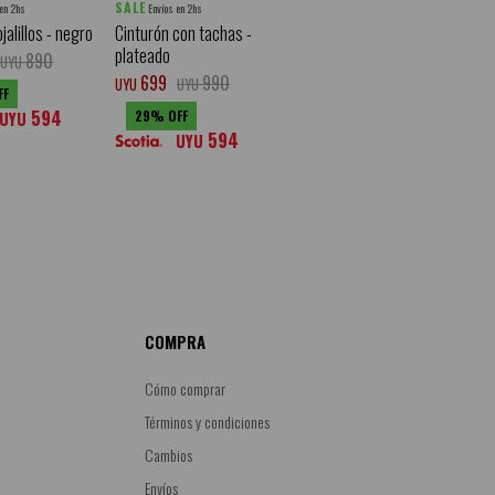
SALE
 en 2hs
Envíos en 2hs
jalillos - negro
Cinturón con tachas -
plateado
890
UYU
699
990
UYU
UYU
594
29
UYU
594
UYU
COMPRA
Cómo comprar
Términos y condiciones
Cambios
Envíos