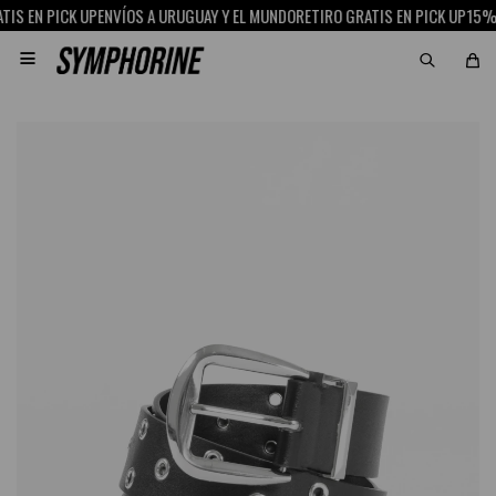
S EN PICK UP
ENVÍOS A URUGUAY Y EL MUNDO
RETIRO GRATIS EN PICK UP
15% O
