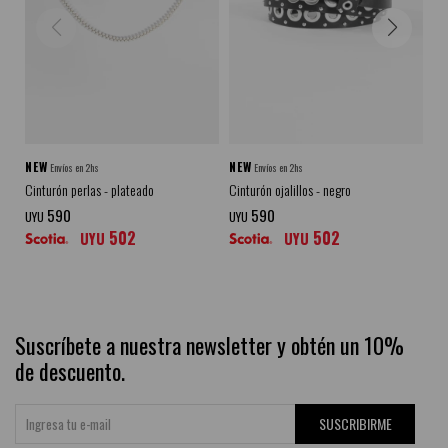
NEW
NEW
N
Envíos en 2hs
Envíos en 2hs
Cinturón perlas - plateado
Cinturón ojalillos - negro
Cin
bl
590
590
UYU
UYU
502
502
UYU
UYU
UY
Suscríbete a nuestra newsletter y obtén un 10%
de descuento.
SUSCRIBIRME