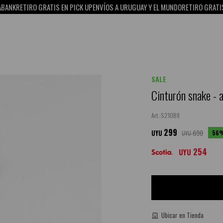
RETIRO GRATIS EN PICK UP
ENVÍOS A URUGUAY Y EL MUNDO
RETIRO GRATIS EN P
SALE
Cinturón snake - a
S21OB9
299
690
56
UYU
UYU
254
UYU
Ubicar en Tienda