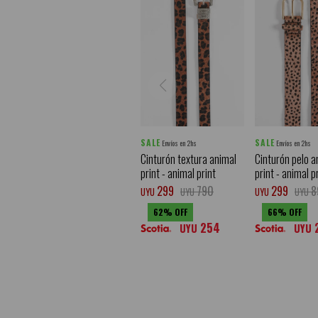
SALE
SALE
Envíos en 2hs
Envíos en 2hs
Cinturón textura animal
Cinturón pelo a
print - animal print
print - animal p
299
790
299
8
UYU
UYU
UYU
UYU
62
66
254
UYU
UYU