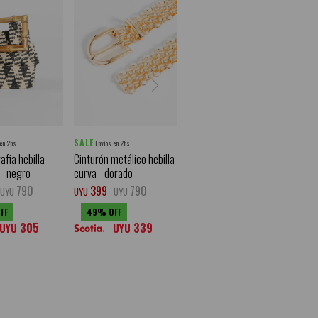
SALE
 en 2hs
Envíos en 2hs
afia hebilla
Cinturón metálico hebilla
- negro
curva - dorado
790
399
790
UYU
UYU
UYU
49
305
339
UYU
UYU