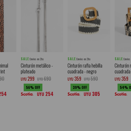
SALE
SALE
SALE
Envíos en 2hs
Envíos en 2hs
Envíos
nimal
Cinturón metálico -
Cinturón rafia hebilla
Cinturón r
rint
plateado
cuadrada - negro
cuadrada 
90
299
690
359
590
359
UYU
UYU
UYU
UYU
UYU
56
39
54
254
254
305
UYU
UYU