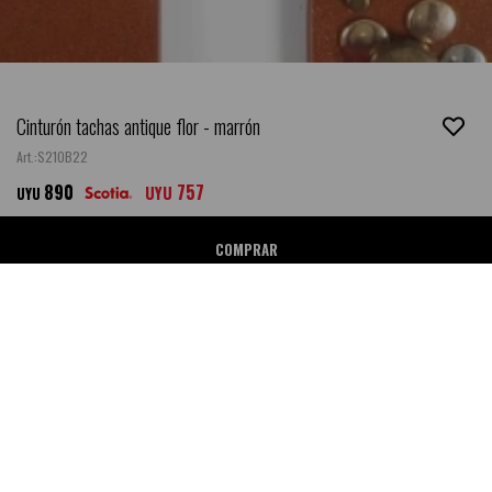
Cinturón tachas antique flor - marrón
S21OB22
890
757
UYU
UYU
COMPRAR
Ubicar en Tienda
NEW
DESCRIPCIÓN
- Cinturón con flores de tachas.
MÉTODOS Y COSTOS DE ENVÍO