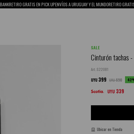
RETIRO GRATIS EN PICK UP
ENVÍOS A URUGUAY Y EL MUNDO
RETIRO GRATIS EN P
SALE
Cinturón tachas -
S22OB1
399
690
42
UYU
UYU
339
UYU
Ubicar en Tienda