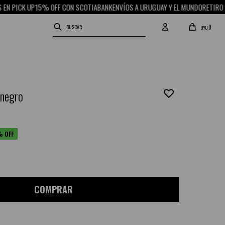
ICK UP
15% OFF CON SCOTIABANK
ENVÍOS A URUGUAY Y EL MUNDO
RETIRO GRATI
0
UYU
 negro
COMPRAR