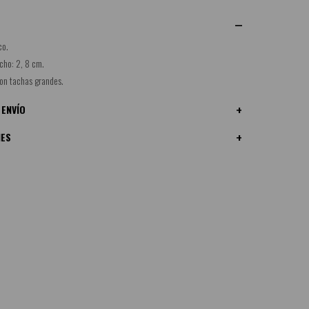
co.
cho: 2, 8 cm.
on tachas grandes.
 ENVÍO
NES