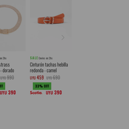
SALE
 en 2hs
Envíos en 2hs
strass
Cinturón tachas hebilla
- dorado
redonda - camel
990
459
690
UYU
UYU
UYU
33
390
390
UYU
UYU