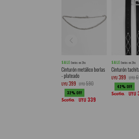
SALE
SALE
Envíos en 2hs
Envíos en 2hs
Cinturón metálico borlas
Cinturón tachit
- plateado
399
6
UYU
UYU
399
590
UYU
UYU
42
32
UYU
339
UYU