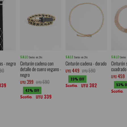
SALE
SALE
SALE
Envíos en 2hs
Envíos en 2hs
Envíos
as - negro
Cinturón cadena con
Cinturón cadena - dorado
Cinturón 
detalle de cuero vegano -
cuadrado 
90
449
590
UYU
UYU
negro
459
UYU
23
399
690
UYU
UYU
339
382
53
UYU
42
339
UYU