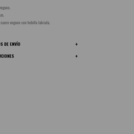
vegano.
cm.
 cuero vegano con hebilla labrada.
S DE ENVÍO
UCIONES