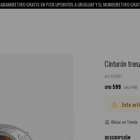
ANK
RETIRO GRATIS EN PICK UP
ENVÍOS A URUGUAY Y EL MUNDO
RETIRO GRATIS E
Cinturón trenz
S21OB7
599
790
UYU
UYU
Este art
Ubicar en Tienda
DESCRIPCIÓN