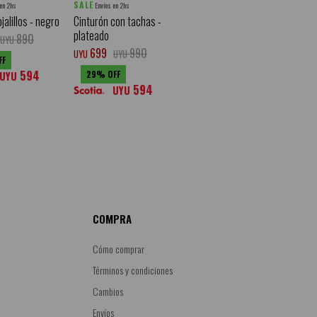
SALE
 en 2hs
Envíos en 2hs
jalillos - negro
Cinturón con tachas -
plateado
890
UYU
699
990
UYU
UYU
594
29
UYU
594
UYU
COMPRA
Cómo comprar
Términos y condiciones
Cambios
Envíos