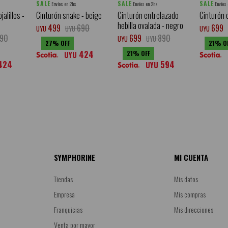
SALE
SALE
SALE
Envíos en 2hs
Envíos en 2hs
Envíos
jalillos -
Cinturón snake - beige
Cinturón entrelazado
Cinturón o
hebilla ovalada - negro
499
690
699
UYU
UYU
UYU
90
699
890
UYU
UYU
27
21
424
21
UYU
424
594
UYU
SYMPHORINE
MI CUENTA
Tiendas
Mis datos
Empresa
Mis compras
Franquicias
Mis direcciones
Venta por mayor