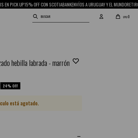
N PICK UP
15% OFF CON SCOTIABANK
ENVÍOS A URUGUAY Y EL MUNDO
RETIRO GR
0
UYU
ado hebilla labrada - marrón
24
ículo está agotado.