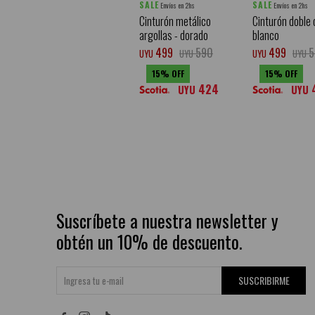
SALE
SALE
Envíos en 2hs
Envíos en 2hs
Cinturón metálico
Cinturón doble o
argollas - dorado
blanco
499
590
499
5
UYU
UYU
UYU
UYU
15
15
424
UYU
UYU
Suscríbete a nuestra newsletter y
obtén un 10% de descuento.
SUSCRIBIRME