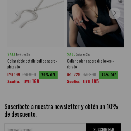
SALE
SALE
SA
Envíos en 2hs
Envíos en 2hs
Collar doble detalle bull de acero -
Collar cadena acero dije boxeo -
Co
plateado
dorado
do
199
990
229
890
UYU
UYU
79
UYU
UYU
74
UY
169
195
UYU
UYU
Suscríbete a nuestra newsletter y obtén un 10%
de descuento.
SUSCRIBIRME