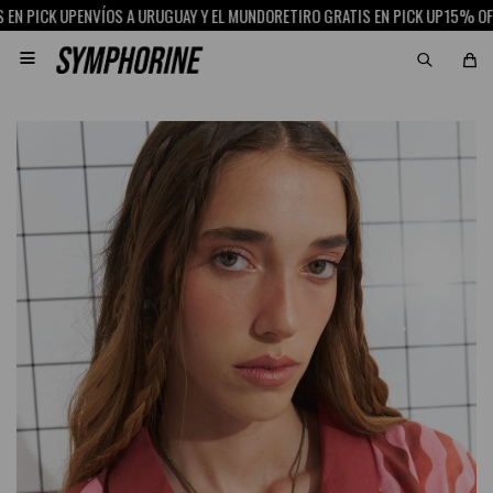
 PICK UP
ENVÍOS A URUGUAY Y EL MUNDO
RETIRO GRATIS EN PICK UP
15% OFF C
