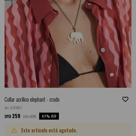
Collar acrílico elephant - crudo
S19JN57
259
490
47
UYU
UYU
Este artículo está agotado.