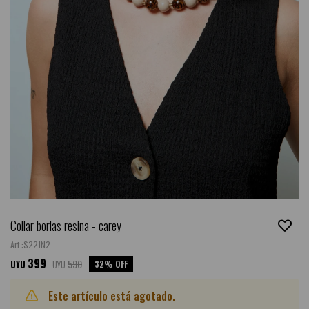
Collar borlas resina - carey
S22JN2
399
590
32
UYU
UYU
Este artículo está agotado.