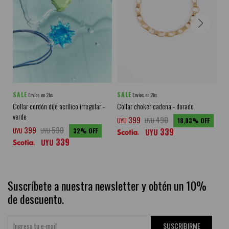
SALE
SALE
SA
Envíos en 2hs
Envíos en 2hs
Collar cordón dije acrílico irregular -
Collar choker cadena - dorado
Col
verde
399
490
UYU
UYU
18,03
UY
399
590
339
UYU
UYU
32
UYU
339
UYU
Suscríbete a nuestra newsletter y obtén un 10%
de descuento.
SUSCRIBIRME