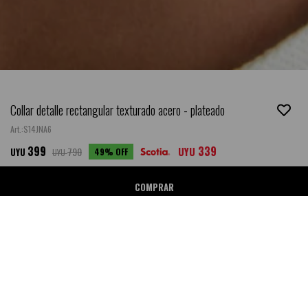
Collar detalle rectangular texturado acero - plateado
S14JNA6
399
339
790
UYU
49
UYU
UYU
COMPRAR
Ubicar en Tienda
SALE
DESCRIPCIÓN
- Composición: Acero quirúrgico hipoalergénico.