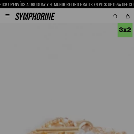
K UP
ENVÍOS A URUGUAY Y EL MUNDO
RETIRO GRATIS EN PICK UP
15% OFF CON 
