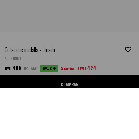
Collar dije medalla - dorado
S18JN8
499
424
550
UYU
9
UYU
UYU
COMPRAR
Ubicar en Tienda
SALE
DESCRIPCIÓN
- Composición: 50% Hierro, 10% Aleación, 40% Plástico.