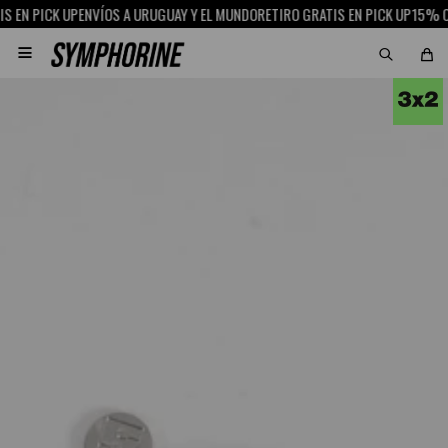
N PICK UP
ENVÍOS A URUGUAY Y EL MUNDO
RETIRO GRATIS EN PICK UP
15% OFF 
