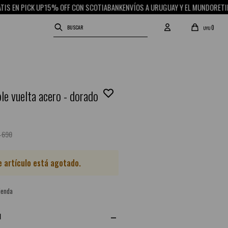
EN PICK UP
15% OFF CON SCOTIABANK
ENVÍOS A URUGUAY Y EL MUNDO
RETIRO G
0
UYU
ple vuelta acero - dorado
690
e artículo está agotado.
ienda
N