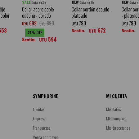
SALE
NEW
NEW
Envíos en 2hs
Envíos en 2hs
Envíos e
ije
Collar acero doble
Collar cordón escudo -
Collar co
icolor
cadena - dorado
plateado
- platead
699
890
790
790
UYU
UYU
UYU
UYU
553
672
UYU
21
594
UYU
SYMPHORINE
MI CUENTA
Tiendas
Mis datos
Empresa
Mis compras
Franquicias
Mis direcciones
Venta por mayor