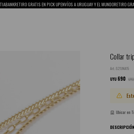
BANK
RETIRO GRATIS EN PICK UP
ENVÍOS A URUGUAY Y EL MUNDO
RETIRO GRATIS 
Collar tri
S21JNA15
690
UYU
UYU
Est
Ubicar en T
DESCRIPCIÓ