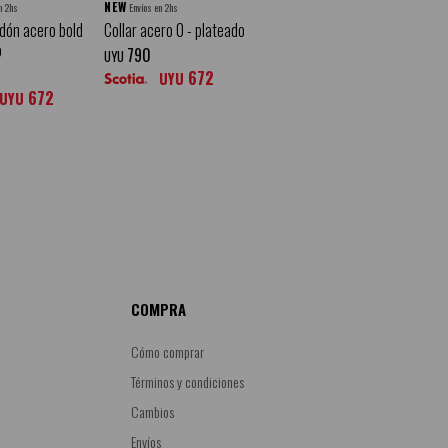
NEW
n 2hs
Envíos en 2hs
rdón acero bold
Collar acero 0 - plateado
o
790
UYU
672
UYU
672
UYU
COMPRA
Cómo comprar
Términos y condiciones
Cambios
Envíos