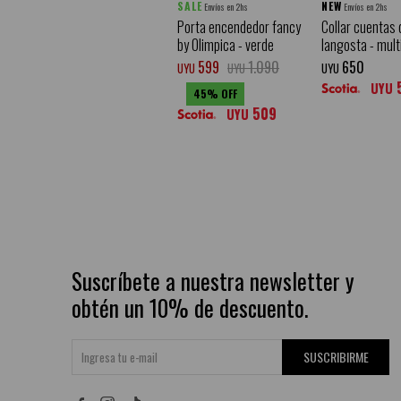
SALE
NEW
Envíos en 2hs
Envíos en 2hs
Porta encendedor fancy
Collar cuentas d
by Olimpica - verde
langosta - mult
599
1.090
650
UYU
UYU
UYU
UYU
45
509
UYU
Suscríbete a nuestra newsletter y
obtén un 10% de descuento.
SUSCRIBIRME