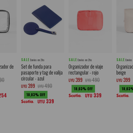
SALE
SALE
SALE
Envíos en 2hs
Envíos en 2hs
Envíos
zador de
Set de funda para
Organizador de viaje
Organizad
pasaporte y tag de valija
rectangular - rojo
beige
circular - azul
90
399
490
399
UYU
UYU
UYU
399
490
UYU
UYU
18,03
18,03
254
339
18,03
UYU
339
UYU