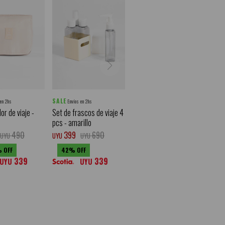
SALE
 en 2hs
Envíos en 2hs
or de viaje -
Set de frascos de viaje 4
pcs - amarillo
490
399
690
UYU
UYU
UYU
42
339
339
UYU
UYU