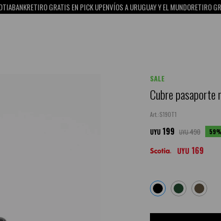
BANK
RETIRO GRATIS EN PICK UP
ENVÍOS A URUGUAY Y EL MUNDO
RETIRO GRATIS 
SALE
Cubre pasaporte 
S19OT1
199
490
59
UYU
UYU
169
UYU