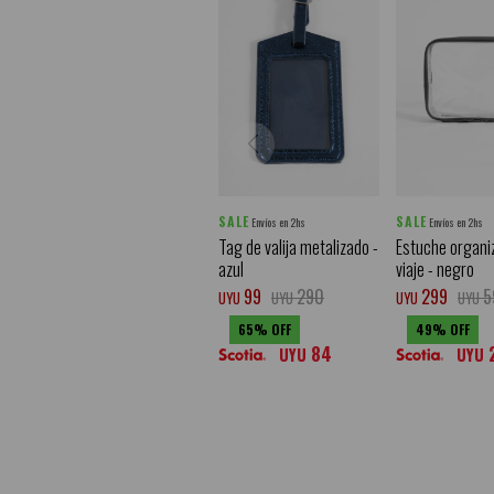
SALE
SALE
Envíos en 2hs
Envíos en 2hs
Tag de valija metalizado -
Estuche organi
azul
viaje - negro
99
290
299
5
UYU
UYU
UYU
UYU
65
49
84
UYU
UYU