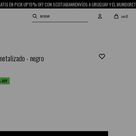
EN PICK UP
15% OFF CON SCOTIABANK
ENVÍOS A URUGUAY Y EL MUNDO
RETIRO 
0
UYU
metalizado - negro