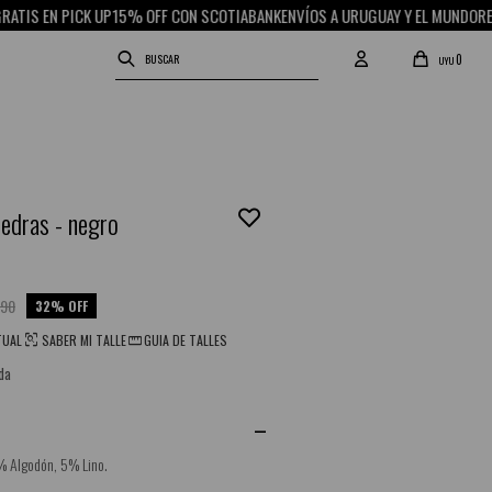
S EN PICK UP
15% OFF CON SCOTIABANK
ENVÍOS A URUGUAY Y EL MUNDO
RETIRO
0
UYU
iedras - negro
190
32
TUAL
SABER MI TALLE
GUIA DE TALLES
da
% Algodón, 5% Lino.