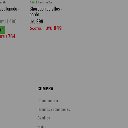
SALE
 en 2hs
Envíos en 2hs
abullonado -
Short con bolsillos -
bordo
1.490
999
UYU
UYU
849
UYU
764
UYU
COMPRA
Cómo comprar
Términos y condiciones
Cambios
Envíos