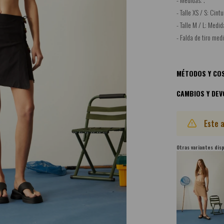
- Talle XS / S: Cint
- Talle M / L: Medi
- Falda de tiro med
MÉTODOS Y COS
CAMBIOS Y DEV
Este 
Otras variantes dis