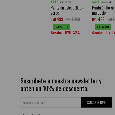
SALE
SALE
Envíos en 2hs
Envíos en 2hs
Pantalón psicodélico -
Pantalón floral 
verde
multicolor
499
1.390
499
1
UYU
UYU
UYU
UYU
64
64
424
UYU
UYU
Suscríbete a nuestra newsletter y
obtén un 10% de descuento.
SUSCRIBIRME