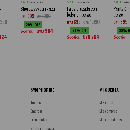
SALE
SALE
SALE
Envíos en 2hs
Envíos en 2hs
Envíos
-
Short wavy sun - azul
Falda cruzada con
Pantalón 
bolsillo - beige
beige
699
990
UYU
UYU
.390
899
1.990
899
UYU
UYU
UYU
29
594
54
39
UYU
424
764
UYU
SYMPHORINE
MI CUENTA
Tiendas
Mis datos
Empresa
Mis compras
Franquicias
Mis direcciones
Venta por mayor