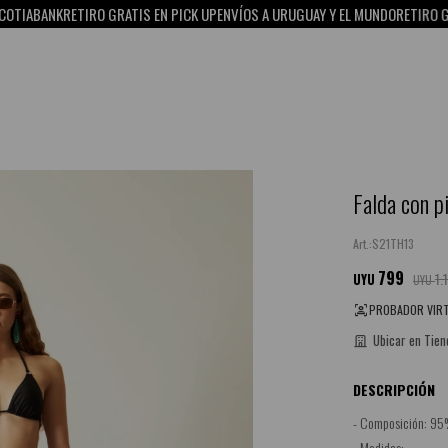
ABANK
RETIRO GRATIS EN PICK UP
ENVÍOS A URUGUAY Y EL MUNDO
RETIRO GRATI
Falda con p
S21TH13
799
1.
UYU
UYU
PROBADOR VIR
Ubicar en Tien
DESCRIPCIÓN
- Composición: 95
- Medidas: .