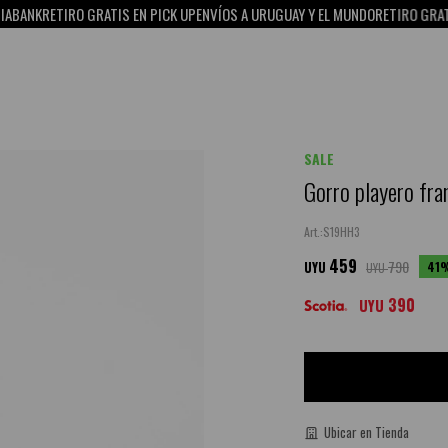
ANK
RETIRO GRATIS EN PICK UP
ENVÍOS A URUGUAY Y EL MUNDO
RETIRO GRATIS E
SALE
Gorro playero fran
S19HH3
459
790
41
UYU
UYU
390
UYU
Ubicar en Tienda