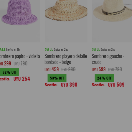
ALE
SALE
SALE
Envíos en 2hs
Envíos en 2hs
Envíos en 2hs
ombrero papiro - violeta
Sombrero playero detalle
Sombrero gaucho -
bordado - beige
crudo
299
790
YU
UYU
459
990
599
790
UYU
UYU
UYU
UYU
62
254
53
24
UYU
390
509
UYU
UYU