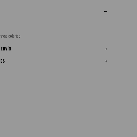
rayas colorido.
 ENVÍO
NES