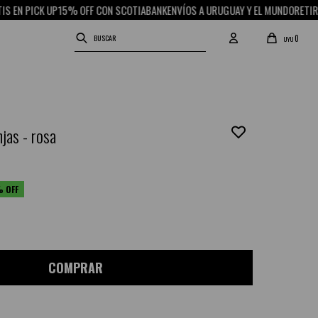
N PICK UP
15% OFF CON SCOTIABANK
ENVÍOS A URUGUAY Y EL MUNDO
RETIRO GR
0
UYU
jas - rosa
COMPRAR