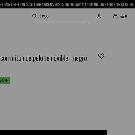
 CON SCOTIABANK
ENVÍOS A URUGUAY Y EL MUNDO
RETIRO GRATIS EN PICK UP
1
0
UYU
con miton de pelo removible - negro