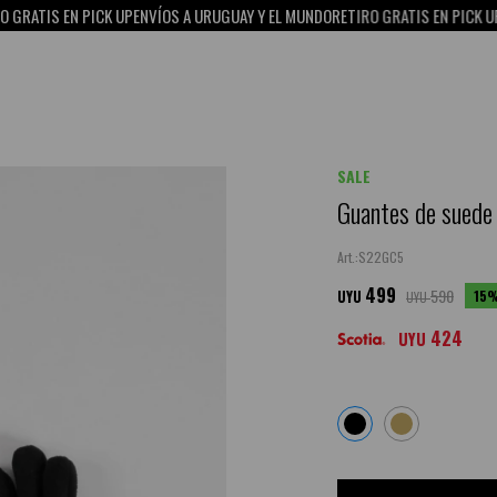
 EN PICK UP
ENVÍOS A URUGUAY Y EL MUNDO
RETIRO GRATIS EN PICK UP
15% OFF
SALE
Guantes de suede 
S22GC5
499
590
15
UYU
UYU
424
UYU