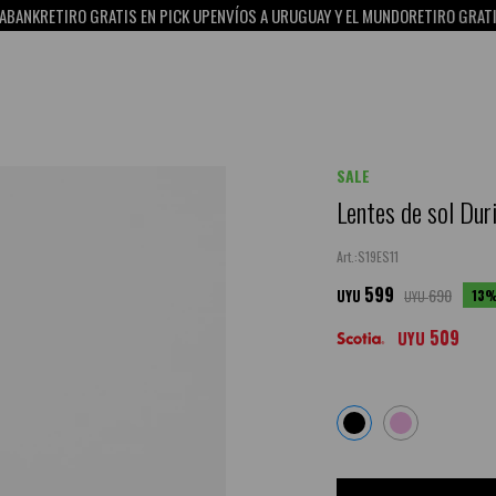
GRATIS EN PICK UP
ENVÍOS A URUGUAY Y EL MUNDO
RETIRO GRATIS EN PICK UP
1
SALE
Lentes de sol Dur
S19ES11
599
690
13
UYU
UYU
509
UYU