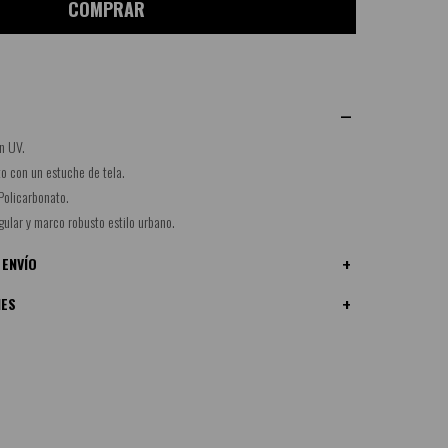
COMPRAR
ón UV.
nto con un estuche de tela.
Policarbonato.
gular y marco robusto estilo urbano.
 ENVÍO
NES