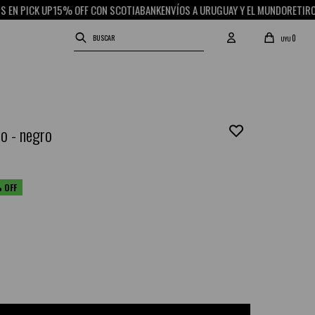
5% OFF CON SCOTIABANK
ENVÍOS A URUGUAY Y EL MUNDO
RETIRO GRATIS EN PI
0
UYU
io - negro