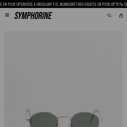
EN PICK UP
ENVÍOS A URUGUAY Y EL MUNDO
RETIRO GRATIS EN PICK UP
15% OFF 
