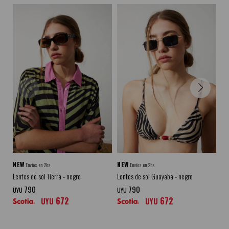
NEW
NEW
N
Envíos en 2hs
Envíos en 2hs
Lentes de sol Tierra - negro
Lentes de sol Guayaba - negro
Len
790
790
UYU
UYU
UY
672
672
UYU
UYU