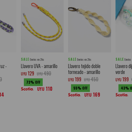
SALE
SALE
SALE
Envíos en 2hs
Envíos en 2hs
Envíos
ruz -
Llavero UVA - amarillo
Llavero tejido doble
Llavero di
torneado - amarillo
verde
129
490
UYU
UYU
0
199
450
199
UYU
UYU
UYU
73
110
55
43
UYU
84
169
UYU