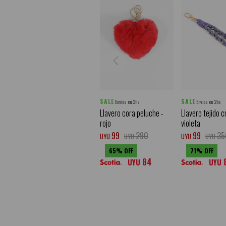
SALE
SALE
Envíos en 2hs
Envíos en 2hs
Llavero cora peluche -
Llavero tejido c
rojo
violeta
99
290
99
35
UYU
UYU
UYU
UYU
65
71
84
UYU
UYU