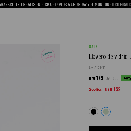
RETIRO GRATIS EN PICK UP
ENVÍOS A URUGUAY Y EL MUNDO
RETIRO GRATIS EN P
SALE
Llavero de vidrio 
S12JK13
179
350
48
UYU
UYU
152
UYU