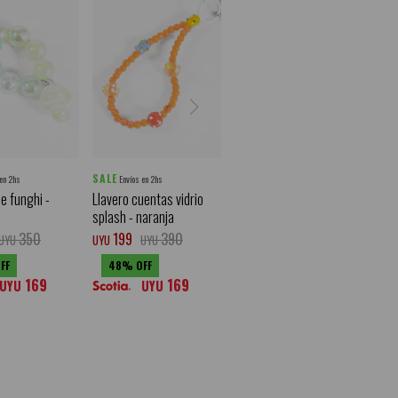
SALE
 en 2hs
Envíos en 2hs
je funghi -
Llavero cuentas vidrio
splash - naranja
350
199
390
UYU
UYU
UYU
48
169
169
UYU
UYU