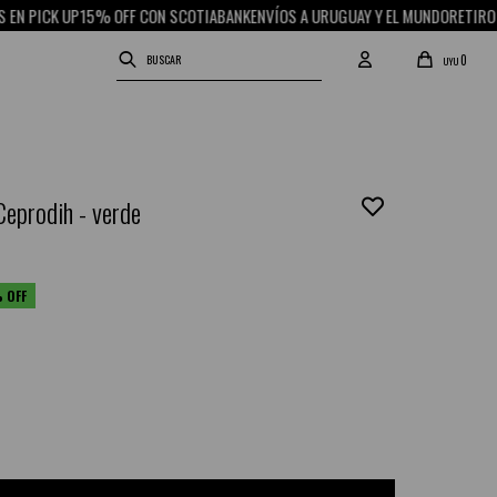
ICK UP
15% OFF CON SCOTIABANK
ENVÍOS A URUGUAY Y EL MUNDO
RETIRO GRATI
0
UYU
Ceprodih - verde