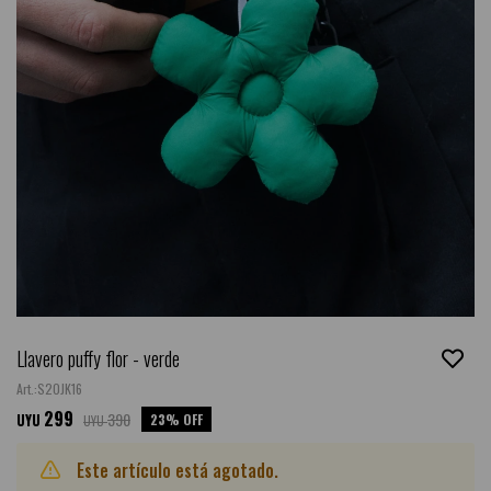
Llavero puffy flor - verde
S20JK16
299
390
23
UYU
UYU
Este artículo está agotado.