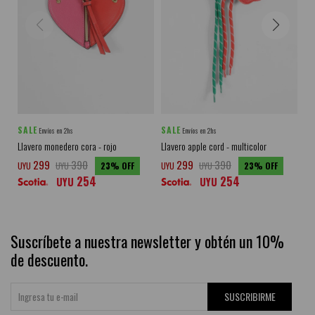
SALE
SALE
SA
Envíos en 2hs
Envíos en 2hs
Llavero monedero cora - rojo
Llavero apple cord - multicolor
Ll
299
390
299
390
UYU
UYU
23
UYU
UYU
23
UY
254
254
UYU
UYU
Suscríbete a nuestra newsletter y obtén un 10%
de descuento.
SUSCRIBIRME