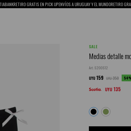
RETIRO GRATIS EN PICK UP
ENVÍOS A URUGUAY Y EL MUNDO
RETIRO GRATIS EN P
SALE
Medias detalle mo
S20OS12
159
350
54
UYU
UYU
135
UYU