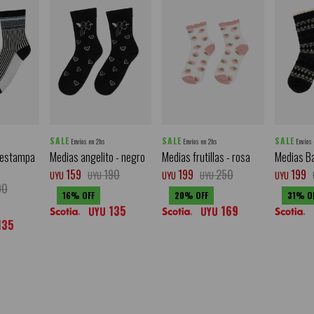
SALE
SALE
SALE
Envíos en 2hs
Envíos en 2hs
Envíos
 estampa
Medias angelito - negro
Medias frutillas - rosa
Medias Ba
159
190
199
250
199
UYU
UYU
UYU
UYU
UYU
90
16
20
31
135
169
UYU
UYU
135