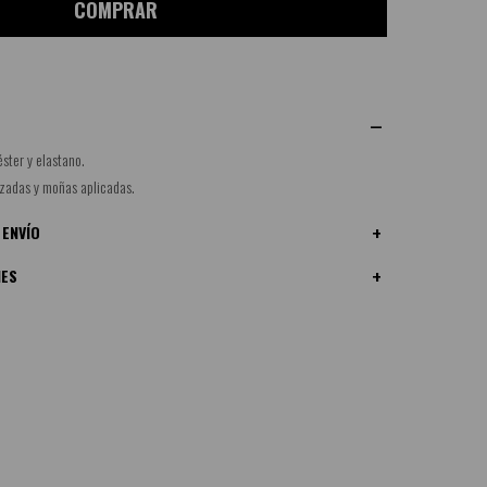
COMPRAR
ster y elastano.
uzadas y moñas aplicadas.
 ENVÍO
NES