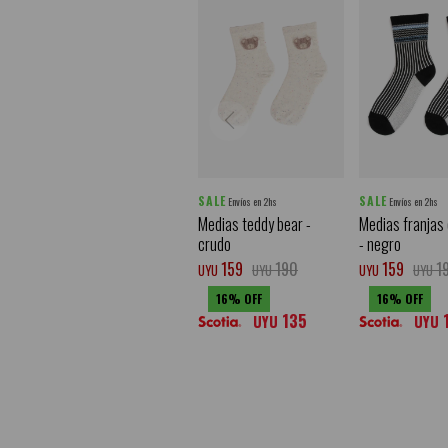
SALE
SALE
Envíos en 2hs
Envíos en 2hs
Medias teddy bear -
Medias franjas
crudo
- negro
159
190
159
1
UYU
UYU
UYU
UYU
16
16
135
UYU
UYU