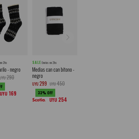
SALE
 en 2hs
Envíos en 2hs
rilo - negro
Medias can can bitono -
negro
290
UYU
299
450
UYU
UYU
169
33
UYU
254
UYU