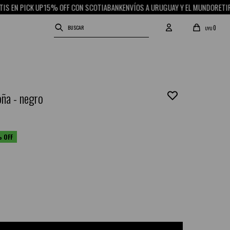
ICK UP
15% OFF CON SCOTIABANK
ENVÍOS A URUGUAY Y EL MUNDO
RETIRO GRATI
0
UYU
ña - negro