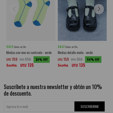
SALE
SALE
SA
Envíos en 2hs
Envíos en 2hs
Medias con vivo en contraste - verde
Medias detalle moña - verde
Me
159
250
159
350
UYU
UYU
36
UYU
UYU
54
UY
135
135
UYU
UYU
Suscríbete a nuestra newsletter y obtén un 10%
de descuento.
SUSCRIBIRME