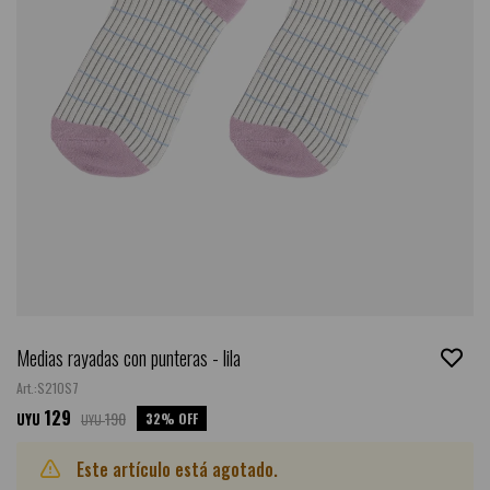
Medias rayadas con punteras - lila
S21OS7
129
190
32
UYU
UYU
Este artículo está agotado.