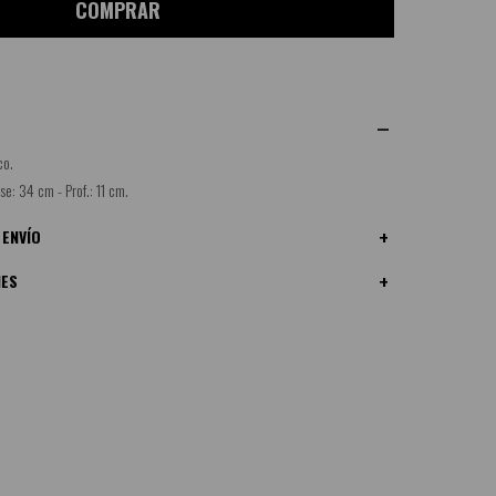
COMPRAR
co.
se: 34 cm - Prof.: 11 cm.
 ENVÍO
NES