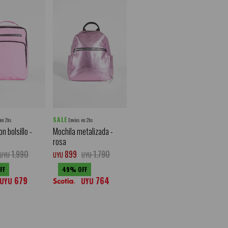
SALE
 en 2hs
Envíos en 2hs
n bolsillo -
Mochila metalizada -
rosa
1.990
899
1.790
UYU
UYU
UYU
49
679
764
UYU
UYU