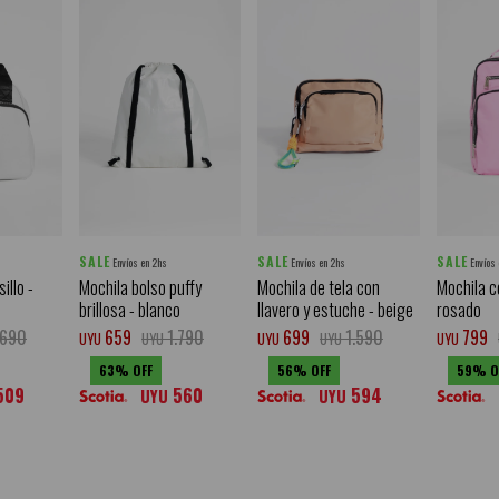
SALE
SALE
SALE
Envíos en 2hs
Envíos en 2hs
Envíos
illo -
Mochila bolso puffy
Mochila de tela con
Mochila co
brillosa - blanco
llavero y estuche - beige
rosado
.690
659
1.790
699
1.590
799
UYU
UYU
UYU
UYU
UYU
63
56
59
509
560
594
UYU
UYU