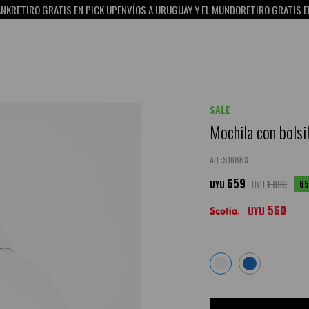
IRO GRATIS EN PICK UP
ENVÍOS A URUGUAY Y EL MUNDO
RETIRO GRATIS EN PICK
SALE
Mochila con bolsil
S16BB3
659
1.890
65
UYU
UYU
560
UYU