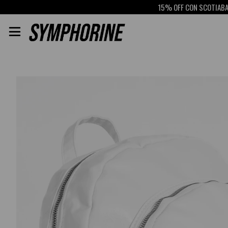
15% OFF CON SCOTIABANK
RET
