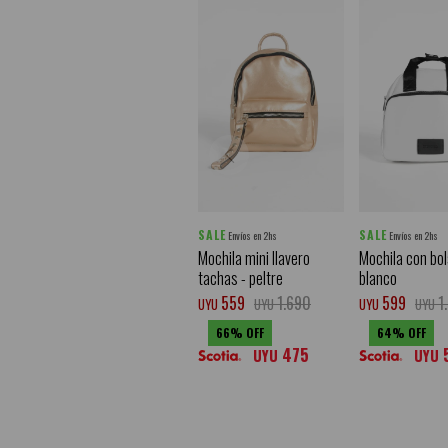
SALE
SALE
Envíos en 2hs
Envíos en 2hs
Mochila mini llavero
Mochila con bols
tachas - peltre
blanco
559
1.690
599
1
UYU
UYU
UYU
UYU
66
64
475
UYU
UYU