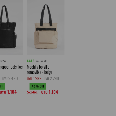
SALE
 en 2hs
Envíos en 2hs
hopper bolsillos
Mochila bolsillo
removible - beige
2.490
1.299
2.290
UYU
UYU
UYU
43
1.104
1.104
UYU
UYU