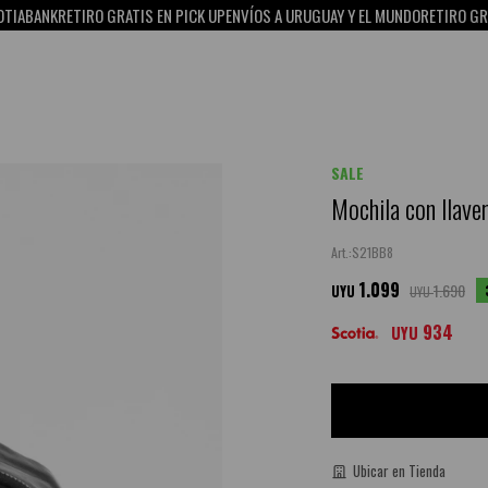
RETIRO GRATIS EN PICK UP
ENVÍOS A URUGUAY Y EL MUNDO
RETIRO GRATIS EN 
SALE
Mochila con llave
S21BB8
1.099
1.690
UYU
UYU
934
UYU
Ubicar en Tienda