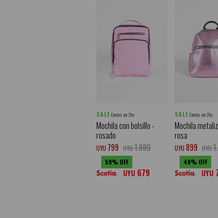
SALE
SALE
Envíos en 2hs
Envíos en 2hs
Mochila con bolsillo -
Mochila metaliz
rosado
rosa
799
1.990
899
1
UYU
UYU
UYU
UYU
59
49
679
UYU
UYU