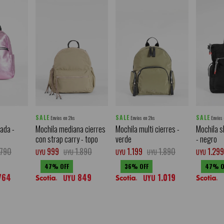
SALE
SALE
SALE
Envíos en 2hs
Envíos en 2hs
Envíos
ada -
Mochila mediana cierres
Mochila multi cierres -
Mochila s
con strap carry - topo
verde
- negro
.790
999
1.890
1.199
1.890
1.299
UYU
UYU
UYU
UYU
UYU
47
36
47
764
849
1.019
UYU
UYU