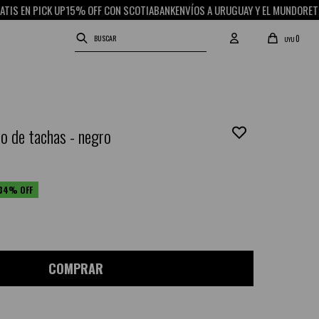
PICK UP
15% OFF CON SCOTIABANK
ENVÍOS A URUGUAY Y EL MUNDO
RETIRO GRAT
0
UYU
ro de tachas - negro
34
COMPRAR