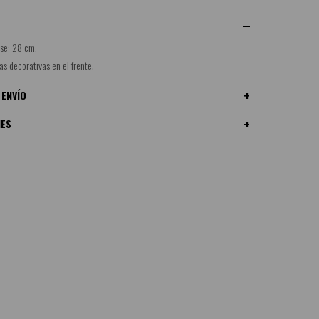
ase: 28 cm.
as decorativas en el frente.
 ENVÍO
NES