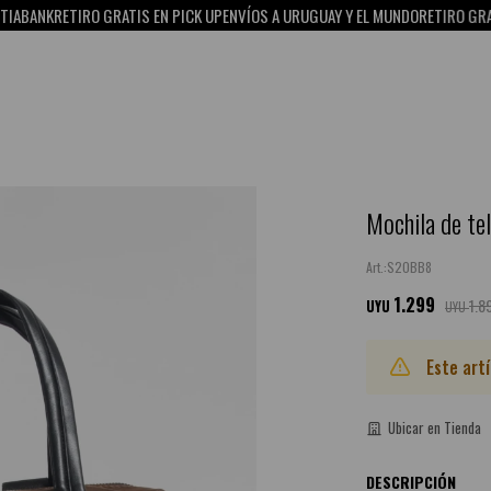
BANK
RETIRO GRATIS EN PICK UP
ENVÍOS A URUGUAY Y EL MUNDO
RETIRO GRATIS
Mochila de te
S20BB8
1.299
1.8
UYU
UYU
Este art
Ubicar en Tienda
DESCRIPCIÓN