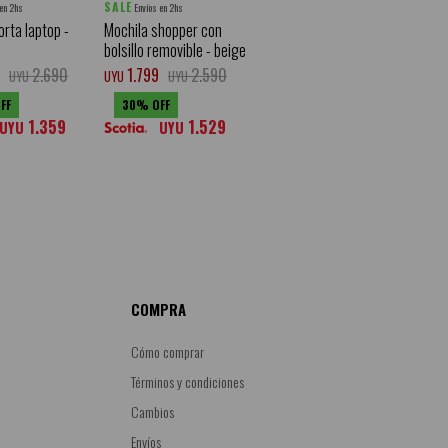
SALE
 en 2hs
Envíos en 2hs
orta laptop -
Mochila shopper con
bolsillo removible - beige
2.690
1.799
2.590
UYU
UYU
UYU
30
1.359
1.529
UYU
UYU
COMPRA
Cómo comprar
Términos y condiciones
Cambios
Envíos