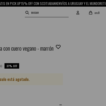
 EN PICK UP
15% OFF CON SCOTIABANK
ENVÍOS A URUGUAY Y EL MUNDO
RETIRO 
0
UYU
la con cuero vegano - marrón
90
31
ículo está agotado.