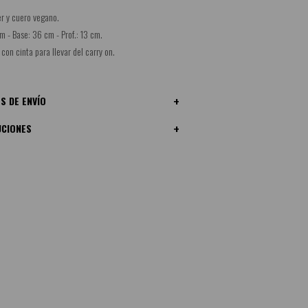
er y cuero vegano.
m - Base: 36 cm - Prof.: 13 cm.
 con cinta para llevar del carry on.
S DE ENVÍO
UCIONES