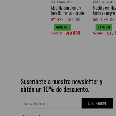
SALE
SALE
Envíos en 2hs
Envíos en 2hs
Mochila con cierre y
Mochila con lla
bolsillo frontal - crudo
tachas - negro
999
1.790
1.099
UYU
UYU
UYU
UYU
44
34
849
UYU
UYU
Suscríbete a nuestra newsletter y
obtén un 10% de descuento.
SUSCRIBIRME