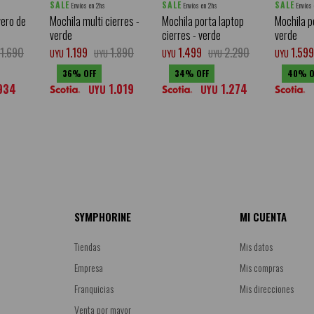
SALE
SALE
SALE
Envíos en 2hs
Envíos en 2hs
Envíos
vero de
Mochila multi cierres -
Mochila porta laptop
Mochila p
verde
cierres - verde
verde
1.690
1.199
1.890
1.499
2.290
1.599
UYU
UYU
UYU
UYU
UYU
36
34
40
934
1.019
1.274
UYU
UYU
SYMPHORINE
MI CUENTA
Tiendas
Mis datos
Empresa
Mis compras
Franquicias
Mis direcciones
Venta por mayor