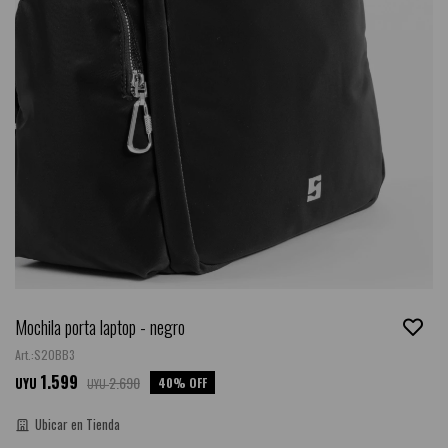
Mochila porta laptop - negro
S20BB3
1.599
2.690
40
UYU
UYU
Ubicar en Tienda