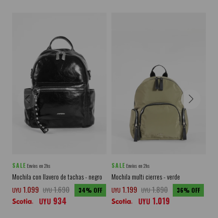
SALE
SALE
SA
Envíos en 2hs
Envíos en 2hs
Mochila con llavero de tachas - negro
Mochila multi cierres - verde
Moc
be
1.099
1.690
1.199
1.890
UYU
UYU
34
UYU
UYU
36
934
1.019
UY
UYU
UYU