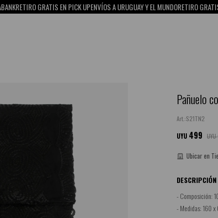
NK
RETIRO GRATIS EN PICK UP
ENVÍOS A URUGUAY Y EL MUNDO
RETIRO GRATIS EN
Pañuelo co
S21TN2
499
UYU
UYU
Ubicar en Ti
DESCRIPCIÓN
- Composición: 1
- Medidas: 160 x