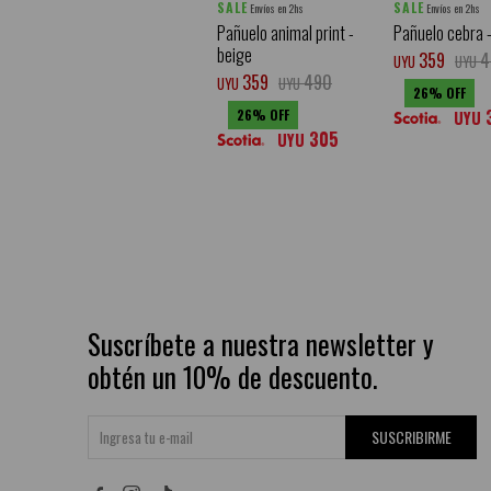
SALE
SALE
Envíos en 2hs
Envíos en 2hs
Pañuelo animal print -
Pañuelo cebra 
beige
359
4
UYU
UYU
359
490
UYU
UYU
26
26
UYU
305
UYU
Suscríbete a nuestra newsletter y
obtén un 10% de descuento.
SUSCRIBIRME