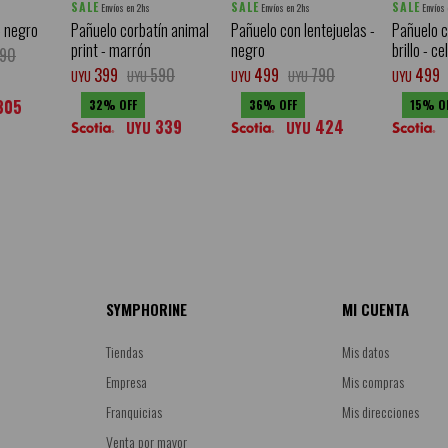
SALE
SALE
SALE
Envíos en 2hs
Envíos en 2hs
Envíos
- negro
Pañuelo corbatín animal
Pañuelo con lentejuelas -
Pañuelo c
print - marrón
negro
brillo - c
90
399
590
499
790
499
UYU
UYU
UYU
UYU
UYU
305
32
36
15
339
424
UYU
UYU
SYMPHORINE
MI CUENTA
Tiendas
Mis datos
Empresa
Mis compras
Franquicias
Mis direcciones
Venta por mayor