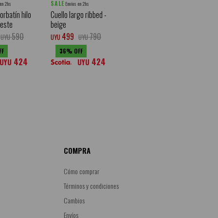
SALE
 en 2hs
Envíos en 2hs
orbatín hilo
Cuello largo ribbed -
eleste
beige
590
499
790
UYU
UYU
UYU
36
424
424
UYU
UYU
COMPRA
Cómo comprar
Términos y condiciones
Cambios
Envíos