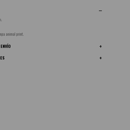
n.
mpa animal print.
 ENVÍO
NES