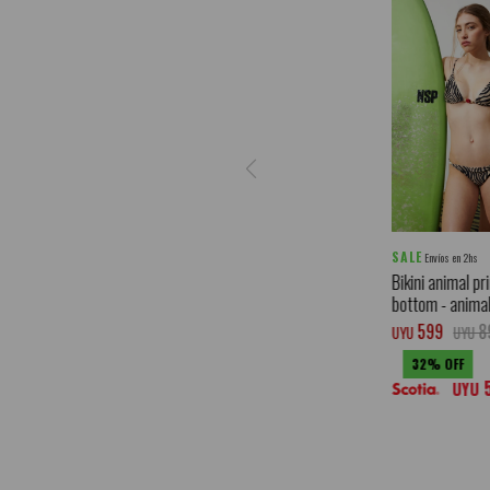
SALE
Envíos en 2hs
Bikini animal pr
bottom - animal
599
8
UYU
UYU
32
UYU