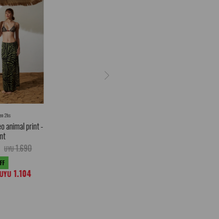
 en 2hs
o animal print -
int
1.690
UYU
1.104
UYU