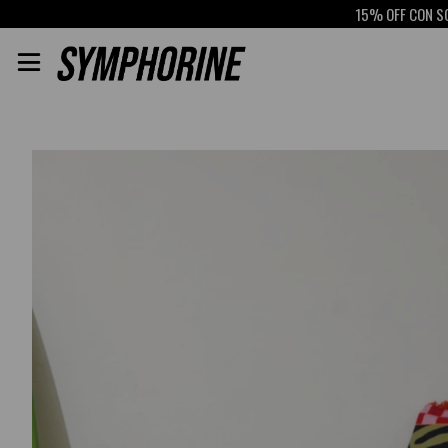
15% OFF CON SCOTIABANK
R
