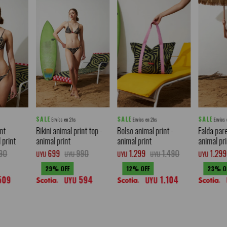
SALE
SALE
SALE
Envíos en 2hs
Envíos en 2hs
Envíos
int
Bikini animal print top -
Bolso animal print -
Falda pare
 print
animal print
animal print
animal pr
90
699
990
1.299
1.490
1.299
UYU
UYU
UYU
UYU
UYU
29
12
23
509
594
1.104
UYU
UYU