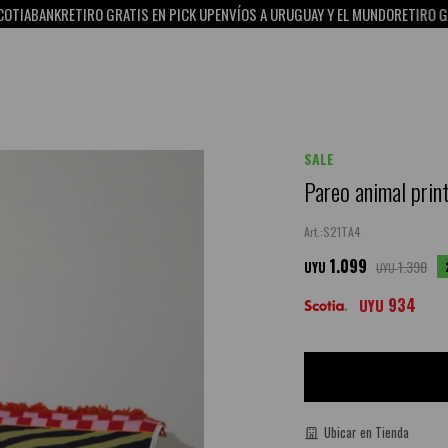
ETIRO GRATIS EN PICK UP
ENVÍOS A URUGUAY Y EL MUNDO
RETIRO GRATIS EN PI
SALE
Pareo animal print
S21TA4
1.099
1.390
UYU
UYU
934
UYU
Ubicar en Tienda