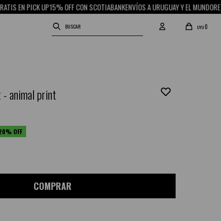
CK UP
15% OFF CON SCOTIABANK
ENVÍOS A URUGUAY Y EL MUNDO
RETIRO GRATIS
0
UYU
 - animal print
20
COMPRAR