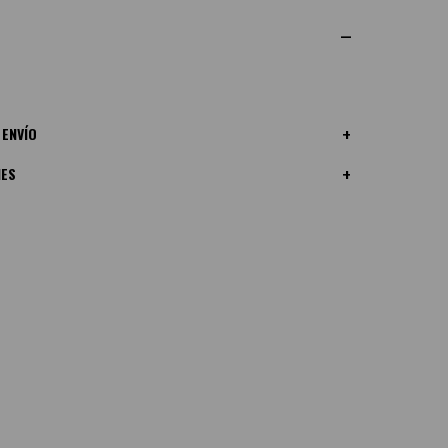
 ENVÍO
NES