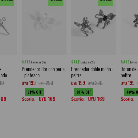
SALE
SALE
SALE
Envíos en 2hs
Envíos en 2hs
Envíos
e
Prendedor flor con perla
Prendedor doble moña -
Boton de 
teado
- plateado
peltre
peltre
90
199
290
199
290
199
UYU
UYU
UYU
UYU
UYU
31
31
48
169
169
169
UYU
UYU