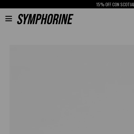
15% OFF CON SCOTIABANK
R
