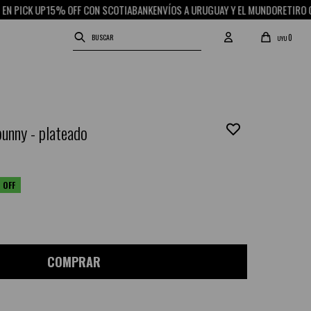
CK UP
15% OFF CON SCOTIABANK
ENVÍOS A URUGUAY Y EL MUNDO
RETIRO GRATIS
0
UYU
unny - plateado
COMPRAR