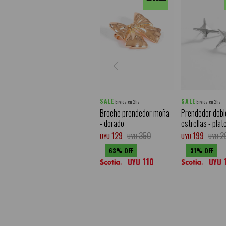
SALE
SALE
Envíos en 2hs
Envíos en 2hs
Broche prendedor moña
Prendedor dobl
- dorado
estrellas - pla
129
350
199
2
UYU
UYU
UYU
UYU
63
31
110
UYU
UYU