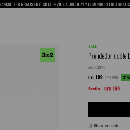
ETIRO GRATIS EN PICK UP
ENVÍOS A URUGUAY Y EL MUNDO
RETIRO GRATIS EN PI
SALE
Prendedor doble b
S21JP10
199
290
31
UYU
UYU
169
UYU
Ubicar en Tienda