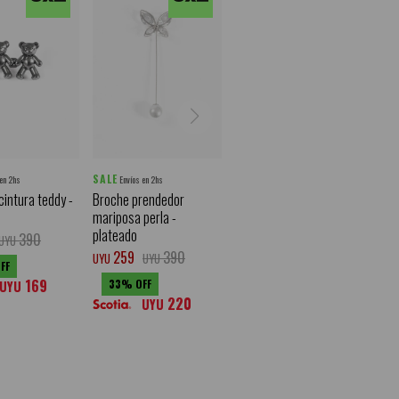
SALE
 en 2hs
Envíos en 2hs
cintura teddy -
Broche prendedor
mariposa perla -
plateado
390
UYU
259
390
UYU
UYU
169
33
UYU
220
UYU