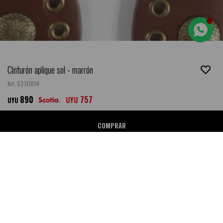
Cinturón aplique sol - marrón
S23OB14
890
757
UYU
UYU
COMPRAR
Ubicar en Tienda
NEW
DESCRIPCIÓN
- Composición: Cuero vegano.