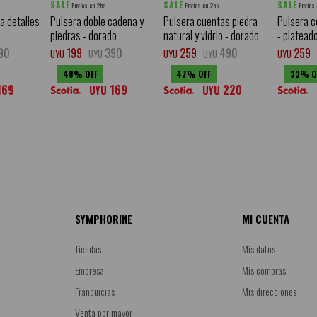
SALE
SALE
SALE
Envíos en 2hs
Envíos en 2hs
Envíos
a detalles
Pulsera doble cadena y
Pulsera cuentas piedra
Pulsera c
piedras - dorado
natural y vidrio - dorado
- platead
90
199
390
259
490
259
UYU
UYU
UYU
UYU
UYU
48
47
33
169
169
220
UYU
UYU
SYMPHORINE
MI CUENTA
Tiendas
Mis datos
Empresa
Mis compras
Franquicias
Mis direcciones
Venta por mayor