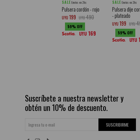
SALE
SALE
Envíos en 2hs
Envíos en 2hs
Pulsera cordón - rojo
Pulsera dije cor
- plateado
199
490
UYU
UYU
199
4
UYU
UYU
59
169
59
UYU
UYU
Suscríbete a nuestra newsletter y
obtén un 10% de descuento.
SUSCRIBIRME