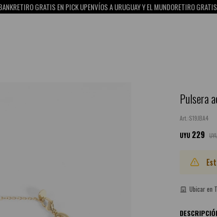
NK
RETIRO GRATIS EN PICK UP
ENVÍOS A URUGUAY Y EL MUNDO
RETIRO GRATIS EN
Pulsera a
S19JBA4
229
UYU
UY
Est
Ubicar en 
DESCRIPCIÓ