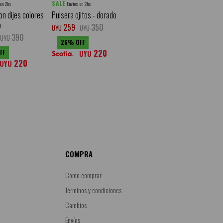
SALE
 en 2hs
Envíos en 2hs
on dijes colores
Pulsera ojitos - dorado
o
259
350
UYU
UYU
390
UYU
26
220
UYU
220
UYU
COMPRA
Cómo comprar
Términos y condiciones
Cambios
Envíos