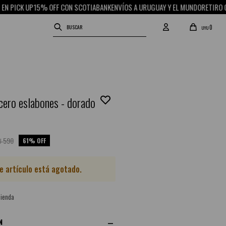
 PICK UP
15% OFF CON SCOTIABANK
ENVÍOS A URUGUAY Y EL MUNDO
RETIRO GRA
0
UYU
cero eslabones - dorado
590
61
U
e artículo está agotado.
Tienda
N