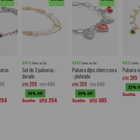
SALE
SALE
SALE
Envíos en 2hs
Envíos en 2hs
Envíos
seras
Set de 3 pulseras -
Pulsera dijes cherry cora
Pulsera c
dorado
- plateado
399
UYU
99
299
490
359
590
UYU
UYU
UYU
UYU
32
38
39
254
254
305
UYU
UYU