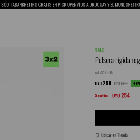
IABANK
RETIRO GRATIS EN PICK UP
ENVÍOS A URUGUAY Y EL MUNDO
RETIRO GRAT
SALE
Pulsera rígida reg
S19JB15
299
590
49
UYU
UYU
254
UYU
Ubicar en Tienda