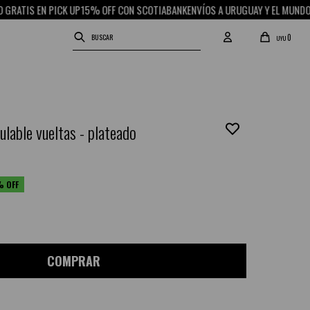
IS EN PICK UP
15% OFF CON SCOTIABANK
ENVÍOS A URUGUAY Y EL MUNDO
RETIR
0
UYU
ulable vueltas - plateado
COMPRAR