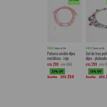
SALE
SALE
Envíos en 2hs
Envíos en 2hs
Pulsera cordón dijes
Set de tres pul
metálicos - rojo
dijes - plateado
299
390
299
3
UYU
UYU
UYU
UYU
23
25
254
UYU
UYU