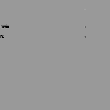
 ENVÍO
NES