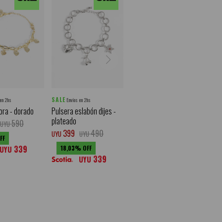
SALE
 en 2hs
Envíos en 2hs
ora - dorado
Pulsera eslabón dijes -
plateado
590
UYU
399
490
UYU
UYU
339
18,03
UYU
339
UYU