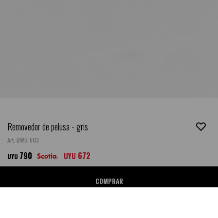
Removedor de pelusa - gris
BWG-503
790
672
UYU
UYU
COMPRAR
Ubicar en Tienda