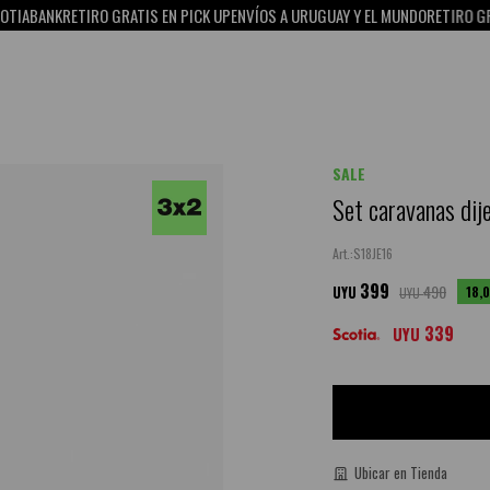
BANK
RETIRO GRATIS EN PICK UP
ENVÍOS A URUGUAY Y EL MUNDO
RETIRO GRATIS 
SALE
Set caravanas dij
S18JE16
399
490
18,
UYU
UYU
339
UYU
Ubicar en Tienda