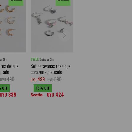
SALE
 en 2hs
Envíos en 2hs
aros detalle
Set caravanas rosa dije
dorado
corazon - plateado
490
499
590
UYU
UYU
UYU
15
339
424
UYU
UYU