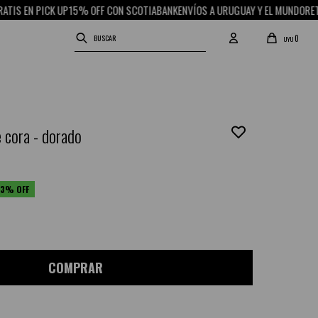
EN PICK UP
15% OFF CON SCOTIABANK
ENVÍOS A URUGUAY Y EL MUNDO
RETIRO G
0
UYU
e cora - dorado
03
COMPRAR