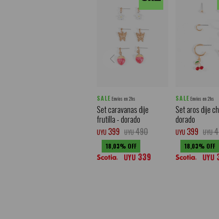
SALE
SALE
Envíos en 2hs
Envíos en 2hs
Set caravanas dije
Set aros dije ch
frutilla - dorado
dorado
399
490
399
4
UYU
UYU
UYU
UYU
18,03
18,03
339
UYU
UYU