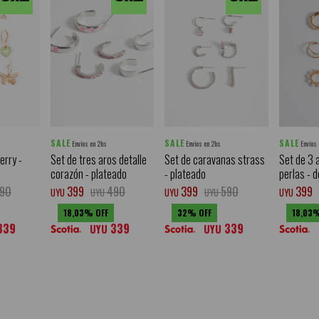
SALE
SALE
SALE
Envíos en 2hs
Envíos en 2hs
Envíos
erry -
Set de tres aros detalle
Set de caravanas strass
Set de 3 
corazón - plateado
- plateado
perlas - 
90
399
490
399
590
399
UYU
UYU
UYU
UYU
UYU
18,03
32
18,03
339
339
339
UYU
UYU