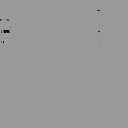
etales.
 ENVÍO
NES