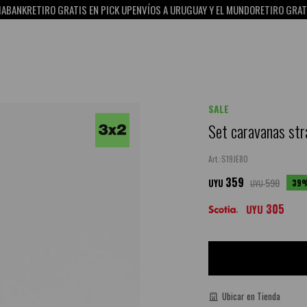
K
RETIRO GRATIS EN PICK UP
ENVÍOS A URUGUAY Y EL MUNDO
RETIRO GRATIS EN 
SALE
Set caravanas str
S19JE80
359
590
39
UYU
UYU
305
UYU
Ubicar en Tienda