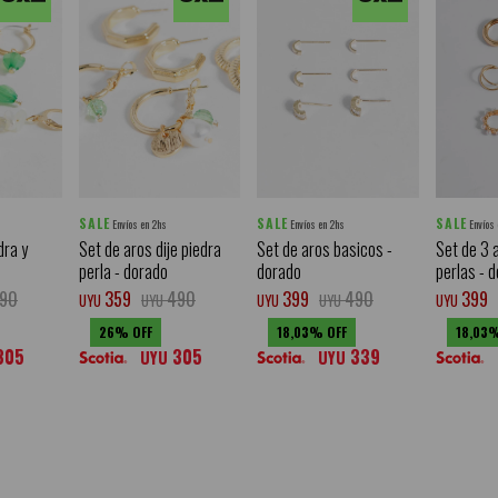
SALE
SALE
SALE
Envíos en 2hs
Envíos en 2hs
Envíos
dra y
Set de aros dije piedra
Set de aros basicos -
Set de 3 
perla - dorado
dorado
perlas - 
90
359
490
399
490
399
UYU
UYU
UYU
UYU
UYU
26
18,03
18,03
305
305
339
UYU
UYU