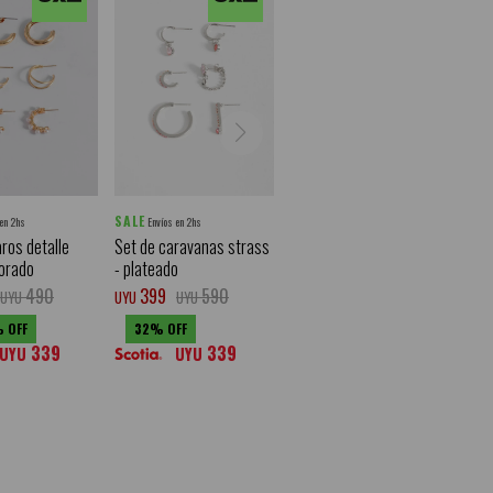
SALE
 en 2hs
Envíos en 2hs
aros detalle
Set de caravanas strass
dorado
- plateado
490
399
590
UYU
UYU
UYU
32
339
339
UYU
UYU