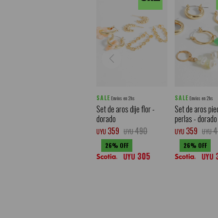
SALE
SALE
Envíos en 2hs
Envíos en 2hs
Set de aros dije flor -
Set de aros pie
dorado
perlas - dorado
359
490
359
4
UYU
UYU
UYU
UYU
26
26
305
UYU
UYU