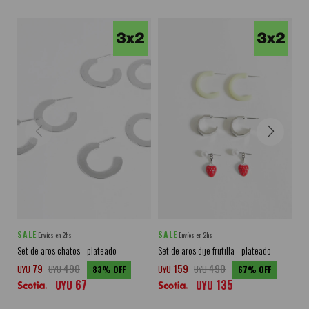
SALE
SALE
SA
Envíos en 2hs
Envíos en 2hs
Set de aros chatos - plateado
Set de aros dije frutilla - plateado
Set
79
490
159
490
UYU
UYU
83
UYU
UYU
67
UY
67
135
UYU
UYU