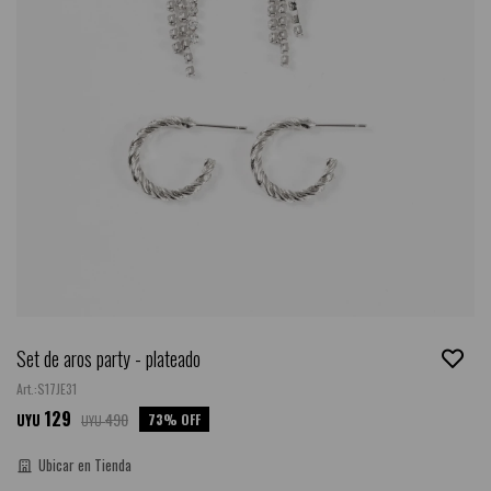
Set de aros party - plateado
S17JE31
129
490
73
UYU
UYU
Ubicar en Tienda