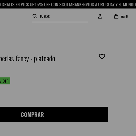
IS EN PICK UP
15% OFF CON SCOTIABANK
ENVÍOS A URUGUAY Y EL MUNDO
RETIR
0
UYU
perlas fancy - plateado
COMPRAR