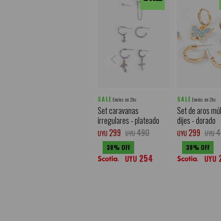
SALE
SALE
Envíos en 2hs
Envíos en 2hs
Set caravanas
Set de aros múl
irregulares - plateado
dijes - dorado
299
490
299
4
UYU
UYU
UYU
UYU
38
38
254
UYU
UYU