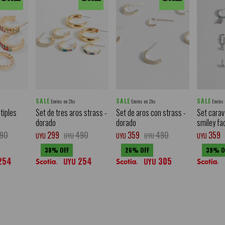
SALE
SALE
SALE
Envíos en 2hs
Envíos en 2hs
Envíos
tiples
Set de tres aros strass -
Set de aros con strass -
Set carav
dorado
dorado
smiley fa
90
299
490
359
490
359
UYU
UYU
UYU
UYU
UYU
38
26
39
254
254
305
UYU
UYU