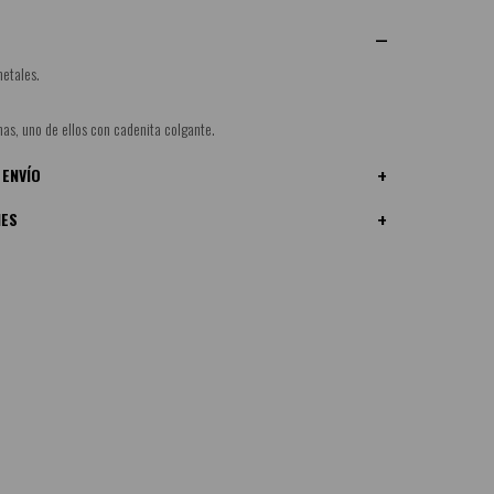
etales.
nas, uno de ellos con cadenita colgante.
 ENVÍO
NES