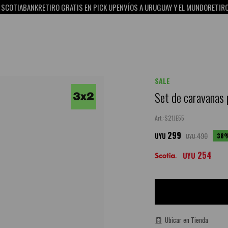
IABANK
RETIRO GRATIS EN PICK UP
ENVÍOS A URUGUAY Y EL MUNDO
RETIRO GRAT
SALE
Set de caravanas 
S21JE55
299
490
38
UYU
UYU
254
UYU
Ubicar en Tienda