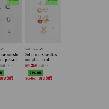
SALE
 en 2hs
Envíos en 2hs
anas celeste
Set de caravanas dijes
ce - plateado
multiples - dorado
590
359
590
UYU
UYU
UYU
39
305
305
UYU
UYU