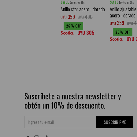
SALE
SALE
Envíos en 2hs
Envíos en 2hs
Anillo star acero - dorado
Anillo ajustable
acero - dorado
359
490
UYU
UYU
359
4
UYU
UYU
26
305
26
UYU
UYU
Suscríbete a nuestra newsletter y
obtén un 10% de descuento.
SUSCRIBIRME