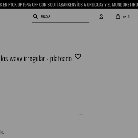
 PICK UP
15% OFF CON SCOTIABANK
ENVÍOS A URUGUAY Y EL MUNDO
RETIRO GRA
0
UYU
llos wavy irregular - plateado
le.