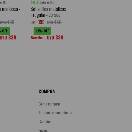
SALE
 en 2hs
Envíos en 2hs
os mariposa -
Set anillos metálicos
irregular - dorado
490
399
450
UYU
UYU
UYU
11
339
339
UYU
UYU
COMPRA
Cómo comprar
Términos y condiciones
Cambios
Envíos