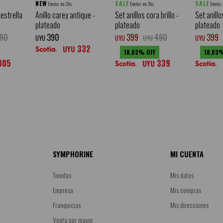
NEW
SALE
SALE
Envíos en 2hs
Envíos en 2hs
Envíos
 estrella
Anillo carey antique -
Set anillos cora brillo -
Set anill
plateado
plateado
plateado
90
390
399
490
399
UYU
UYU
UYU
UYU
332
UYU
18,03
18,03
305
339
UYU
SYMPHORINE
MI CUENTA
Tiendas
Mis datos
Empresa
Mis compras
Franquicias
Mis direcciones
Venta por mayor