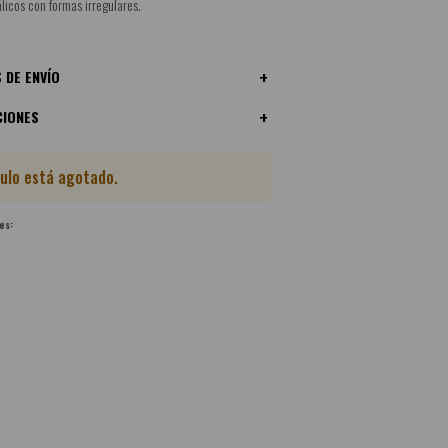
álicos con formas irregulares.
 DE ENVÍO
CIONES
culo está agotado.
es: