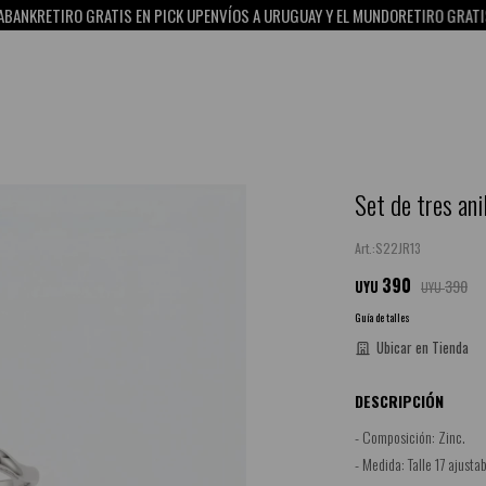
NK
RETIRO GRATIS EN PICK UP
ENVÍOS A URUGUAY Y EL MUNDO
RETIRO GRATIS EN
Set de tres ani
S22JR13
390
390
UYU
UYU
Guía de talles
Ubicar en Tienda
DESCRIPCIÓN
- Composición: Zinc.
- Medida: Talle 17 ajustab