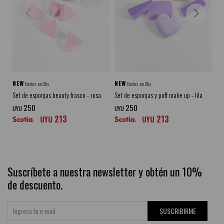
NEW
NEW
N
Envíos en 2hs
Envíos en 2hs
Set de esponjas beauty frasco - rosa
Set de esponjas y puff make up - lila
Set
ama
250
250
UYU
UYU
213
213
UYU
UYU
UY
Suscríbete a nuestra newsletter y obtén un 10%
de descuento.
SUSCRIBIRME