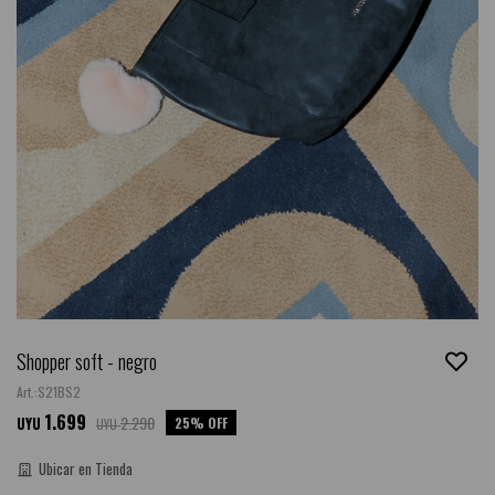
Shopper soft - negro
S21BS2
1.699
2.290
25
UYU
UYU
Ubicar en Tienda