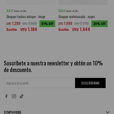
SALE
SALE
SA
Envíos en 2hs
Envíos en 2hs
Shopper tachas antique - beige
Shopper matelaseada - negro
Sho
1.299
2.690
1.699
2.290
UY
UYU
UYU
51
UYU
UYU
25
1.104
1.444
UYU
UYU
Suscríbete a nuestra newsletter y obtén un 10%
de descuento.
SUSCRIBIRME


SYMPHORINE