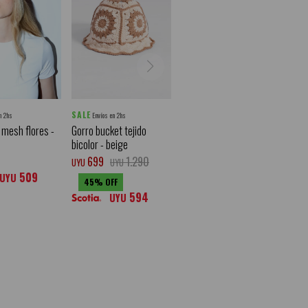
SALE
n 2hs
Envíos en 2hs
mesh flores -
Gorro bucket tejido
bicolor - beige
699
1.290
UYU
UYU
509
UYU
45
594
UYU