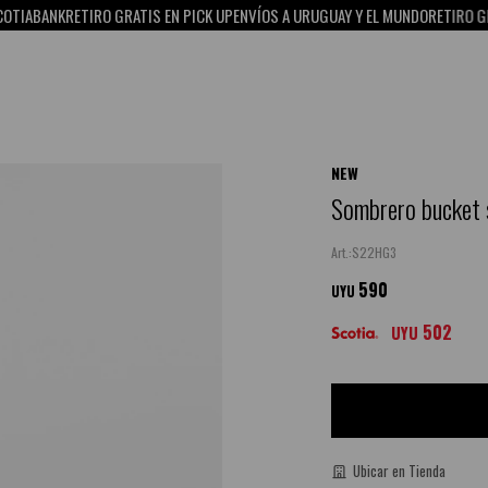
ABANK
RETIRO GRATIS EN PICK UP
ENVÍOS A URUGUAY Y EL MUNDO
RETIRO GRATI
NEW
Sombrero bucket 
S22HG3
590
UYU
502
UYU
Ubicar en Tienda