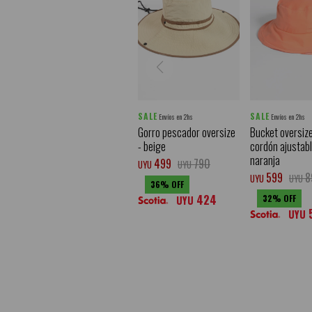
SALE
SALE
Envíos en 2hs
Envíos en 2hs
Gorro pescador oversize
Bucket oversiz
- beige
cordón ajustabl
naranja
499
790
UYU
UYU
599
8
UYU
UYU
36
424
32
UYU
UYU