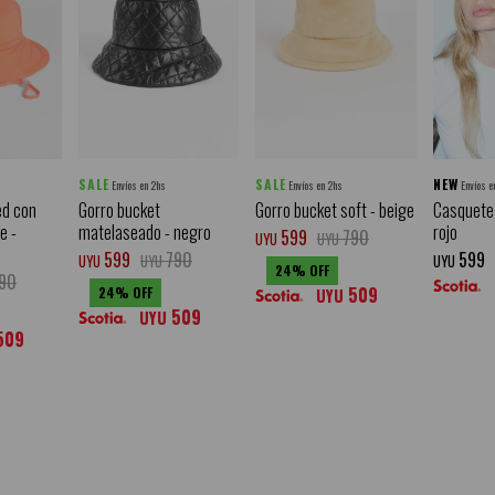
SALE
SALE
NEW
Envíos en 2hs
Envíos en 2hs
Envíos e
ed con
Gorro bucket
Gorro bucket soft - beige
Casquete 
e -
matelaseado - negro
rojo
599
790
UYU
UYU
599
790
599
UYU
UYU
UYU
24
90
509
24
UYU
509
UYU
509