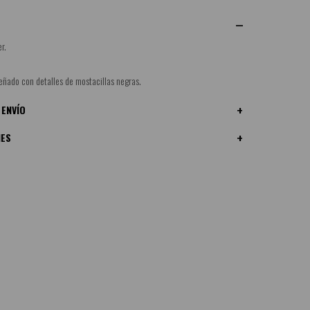
r.
eñado con detalles de mostacillas negras.
 ENVÍO
NES