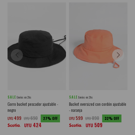
SALE
SALE
SA
Envíos en 2hs
Envíos en 2hs
Gorro bucket pescador ajustable -
Bucket oversized con cordón ajustable
Go
negro
- naranja
UY
499
690
599
890
UYU
UYU
27
UYU
UYU
32
424
509
UYU
UYU